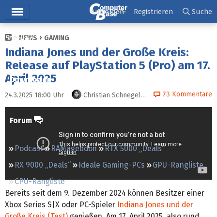
Hauptmenü
Anmelden
Registrieren
Suche
NEWS
GAMING
Ticker
Indiana Jones und der Große Kreis:
Tests
Release auf PlayStation 5 (Pro) am 17.
April 2025
Downloads
73
Kommentare
24.3.2025 18:00
Uhr
Christian Schnegelberger
Preisvergleich
Forum
Podcast
RAMageddon
RTX 5000 „Deals“
RX 9000 „Deals“
Ideale Gaming-PCs
GPU-Rangliste
CPU-Rangliste
Bereits seit dem 9. Dezember 2024 können Besitzer einer
Xbox Series S|X oder PC-Spieler
Indiana Jones und der
Große Kreis (Test)
genießen. Am 17. April 2025, also rund