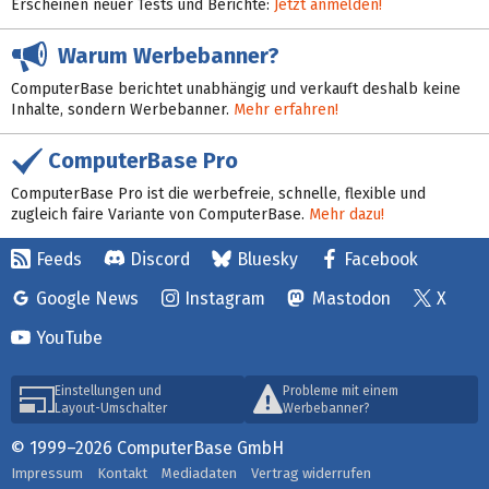
Erscheinen neuer Tests und Berichte:
Jetzt anmelden!
Warum Werbebanner?
ComputerBase berichtet unabhängig und verkauft deshalb keine
Inhalte, sondern Werbebanner.
Mehr erfahren!
ComputerBase Pro
ComputerBase Pro ist die werbefreie, schnelle, flexible und
zugleich faire Variante von ComputerBase.
Mehr dazu!
Feeds
Discord
Bluesky
Facebook
Google News
Instagram
Mastodon
X
YouTube
Einstellungen und
Probleme mit einem
Layout-Umschalter
Werbebanner?
© 1999–2026 ComputerBase GmbH
Impressum
Kontakt
Mediadaten
Vertrag widerrufen