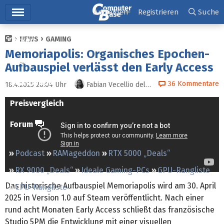
Hauptmenü
Anmelden
Registrieren
Suche
NEWS
GAMING
Ticker
Memoriapolis: Organisches Epochen-
Tests
Aufbauspiel verlässt den Early Access
Downloads
36
Kommentare
18.4.2025 20:04
Uhr
Fabian Vecellio del Monego
Preisvergleich
Forum
Podcast
RAMageddon
RTX 5000 „Deals“
RX 9000 „Deals“
Ideale Gaming-PCs
GPU-Rangliste
Das historische Aufbauspiel Memoriapolis wird am 30. April
CPU-Rangliste
2025 in Version 1.0 auf Steam veröffentlicht. Nach einer
rund acht Monaten Early Access schließt das französische
Studio 5PM die Entwicklung mit einer visuellen