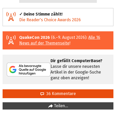
✓ Deine Stimme zählt!
Die Reader's Choice Awards 2026
QuakeCon 2026
(6.–9. August 2026):
Alle 16
News auf der Themenseite
!
Dir gefällt ComputerBase?
Lasse dir unsere neuesten
Artikel in der Google-Suche
ganz oben anzeigen!
36 Kommentare
Teilen…