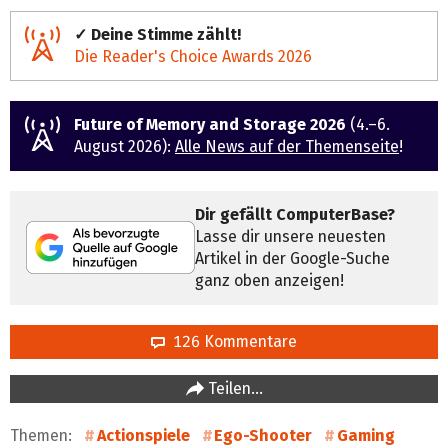
✓ Deine Stimme zählt!
Die Reader's Choice Awards 2026
Future of Memory and Storage 2026
(4.–6.
August 2026):
Alle News auf der Themenseite
!
Dir gefällt ComputerBase?
Lasse dir unsere neuesten
Artikel in der Google-Suche
ganz oben anzeigen!
126 Kommentare
Teilen…
Themen:
Actionspiele
Ego-Shooter
Gaming