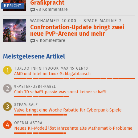
Grafikpracht
BERICHT
48
Kommentare
WARHAMMER 40.000 – SPACE MARINE 2
Confrontation-Update bringt zwei
neue PvP-Arenen und mehr
4
Kommentare
Meistgelesene Artikel
TUXEDO INFINITYBOOK MAX 15 GEN10
1
AMD und Intel im Linux-Schlagabtausch
100%
9-METER-USB4-KABEL
2
Club 3D schafft passiv, was sonst keiner schafft
46%
STEAM SALE
3
Valve bringt eine Woche Rabatte für Cyberpunk-Spiele
44%
OPENAI ASTRA
4
Neues KI-Modell löst Jahr­zehn­te alte Ma­thematik-Pro­ble­me
43%