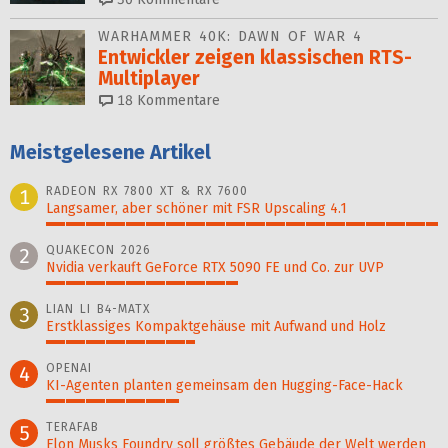
WARHAMMER 40K: DAWN OF WAR 4
Entwickler zeigen klassischen RTS-
Multiplayer
18
Kommentare
Meistgelesene Artikel
RADEON RX 7800 XT & RX 7600
1
Langsamer, aber schöner mit FSR Upscaling 4.1
100%
QUAKECON 2026
2
Nvidia verkauft GeForce RTX 5090 FE und Co. zur UVP
49%
LIAN LI B4-MATX
3
Erstklassiges Kompaktgehäuse mit Aufwand und Holz
38%
OPENAI
4
KI-Agenten planten gemein­sam den Hugging-Face-Hack
34%
TERAFAB
5
Elon Musks Foundry soll größ­tes Gebäude der Welt werden