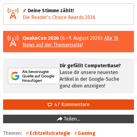
✓ Deine Stimme zählt!
Die Reader's Choice Awards 2026
QuakeCon 2026
(6.–9. August 2026):
Alle 16
News auf der Themenseite
!
Dir gefällt ComputerBase?
Lasse dir unsere neuesten
Artikel in der Google-Suche
ganz oben anzeigen!
47 Kommentare
Teilen…
Themen:
Echtzeitstrategie
Gaming