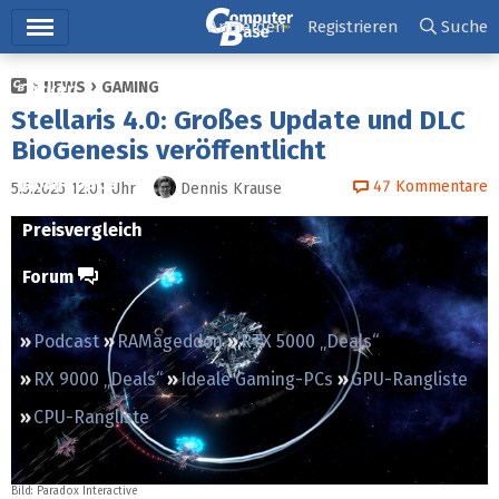
Hauptmenü
Anmelden
Registrieren
Suche
NEWS
GAMING
Ticker
Stellaris 4.0: Großes Update und DLC
Tests
BioGenesis veröffentlicht
Downloads
47
Kommentare
5.5.2025 12:01
Uhr
Dennis Krause
Preisvergleich
Forum
Podcast
RAMageddon
RTX 5000 „Deals“
RX 9000 „Deals“
Ideale Gaming-PCs
GPU-Rangliste
CPU-Rangliste
Bild: Paradox Interactive