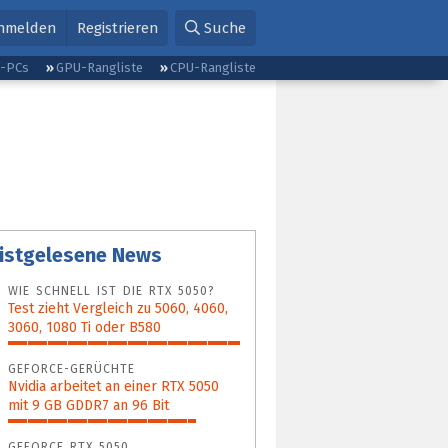
nmelden
Registrieren
Suche
g-PCs
GPU-Rangliste
CPU-Rangliste
istgelesene News
WIE SCHNELL IST DIE RTX 5050?
Test zieht Vergleich zu 5060, 4060,
3060, 1080 Ti oder B580
100%
GEFORCE-GERÜCHTE
Nvidia arbeitet an einer RTX 5050
mit 9 GB GDDR7 an 96 Bit
81%
GEFORCE RTX 5050