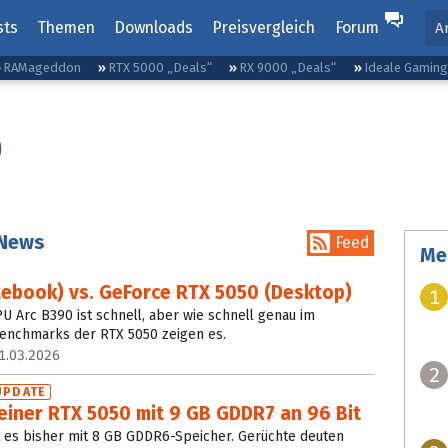
sts
Themen
Downloads
Preisvergleich
Forum
A
RAMageddon
RTX 5000 „Deals“
RX 9000 „Deals“
Ideale Gamin
0
 News
Feed
Me
tebook) vs. GeForce RTX 5050 (Desktop)
1
PU Arc B390 ist schnell, aber wie schnell genau im
enchmarks der RTX 5050 zeigen es.
1.03.2026
2
UPDATE
 einer RTX 5050 mit 9 GB GDDR7 an 96 Bit
t es bisher mit 8 GB GDDR6-Speicher. Gerüchte deuten