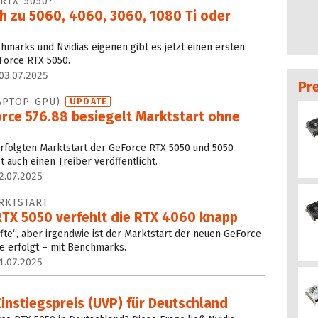
 RTX 5050?
ch zu 5060, 4060, 3060, 1080 Ti oder
marks und Nvidias eigenen gibt es jetzt einen ersten
Force RTX 5050.
03.07.2025
Pr
LAPTOP GPU)
UPDATE
orce 576.88 besiegelt Marktstart ohne
erfolgten Marktstart der GeForce RTX 5050 und 5050
t auch einen Treiber veröffentlicht.
2.07.2025
RKTSTART
RTX 5050 verfehlt die RTX 4060 knapp
älfte“, aber irgendwie ist der Marktstart der neuen GeForce
e erfolgt – mit Benchmarks.
1.07.2025
Einstiegspreis (UVP) für Deutschland