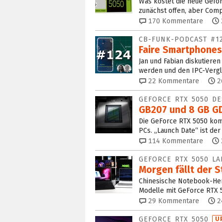
Was kostet die neue Gefor
zunächst offen, aber Comp
170
Kommentare
CB-FUNK-PODCAST #1
Faire Smartphones
Jan und Fabian diskutiere
werden und den IPC-Vergl
22
Kommentare
2
GEFORCE RTX 5050 D
GB207 und 8 GB GD
Die GeForce RTX 5050 kom
PCs. „Launch Date“ ist der 1
114
Kommentare
GEFORCE RTX 5050 L
Morgen fällt der S
Chinesische Notebook-Her
Modelle mit GeForce RTX 
29
Kommentare
2
GEFORCE RTX 5050
U