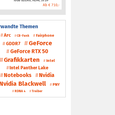
16GB GDDR6, HDMI, 3x DP
Ab € 710,-
rwandte Themen
Arc
Fairphone
CB-Funk
GeForce
GDDR7
GeForce RTX 50
Grafikkarten
Intel
Intel Panther Lake
Notebooks
Nvidia
Nvidia Blackwell
PNY
RDNA 4
Treiber