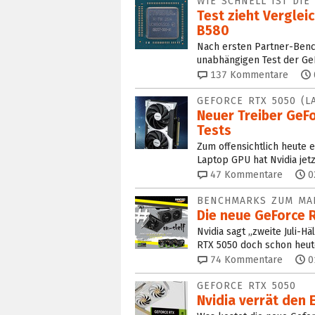
WIE SCHNELL IST DIE
Test zieht Verglei
B580
Nach ersten Partner-Bench
unabhängigen Test der Ge
137
Kommentare
GEFORCE RTX 5050 (
Neuer Treiber GeF
Tests
Zum offensichtlich heute 
Laptop GPU hat Nvidia jetz
47
Kommentare
0
BENCHMARKS ZUM MA
Die neue GeForce 
Nvidia sagt „zweite Juli-H
RTX 5050 doch schon heut
74
Kommentare
0
GEFORCE RTX 5050
Nvidia verrät den 