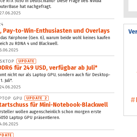
ce RTX 5050 in Deutschland? Diese Frage ließ Nvidia
uterBase hat nachgefragt.
27.06.2025
24
, Pay-to-Win-Enthusiasten und Overlays
Ve
n das Fairphone (Gen. 6), warum beide wohl keines kaufen
eich zu RDNA 4 und Blackwell.
6.06.2025
ESKTOP
UPDATE
DR6 für 249 USD, verfügbar ab Juli*
mt nicht nur als Laptop GPU, sondern auch für Desktop-
. Juli*.
24.06.2025
APTOP GPU
UPDATE 2
tartschuss für Mini-Notebook-Blackwell
steller wollen augenscheinlich schon morgen erste
5050 Laptop GPU präsentieren.
4.06.2025
PDATE