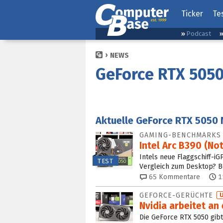
Ticker
Te
Podcast
NEWS
GeForce RTX 505
Aktuelle GeForce RTX 5050
GAMING-BENCHMARKS
Intel Arc B390 (No
Intels neue Flaggschiff-iG
TEST
Vergleich zum Desktop? B
65
Kommentare
1
GEFORCE-GERÜCHTE
Nvidia arbeitet an
Die GeForce RTX 5050 gib