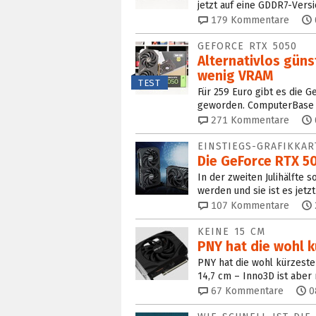
jetzt auf eine GDDR7-Versi
179
Kommentare
GEFORCE RTX 5050
Alternativlos güns
wenig VRAM
TEST
Für 259 Euro gibt es die G
geworden. ComputerBase ha
271
Kommentare
EINSTIEGS-GRAFIKKAR
Die GeForce RTX 5
In der zweiten Julihälfte 
werden und sie ist es jetzt
107
Kommentare
KEINE 15 CM
PNY hat die wohl 
PNY hat die wohl kürzest
14,7 cm – Inno3D ist aber
67
Kommentare
0