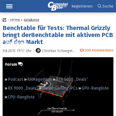
Hauptmenü
Anmelden
Registrieren
Suche
NEWS
GEHÄUSE
Ticker
Benchtable für Tests: Thermal Grizzly
Tests
bringt der8enchtable mit aktivem PCB
auf den Markt
Downloads
100
Kommentare
9.8.2025 19:17
Uhr
Christian Schnegelberger
Preisvergleich
Forum
Podcast
RAMageddon
RTX 5000 „Deals“
RX 9000 „Deals“
Ideale Gaming-PCs
GPU-Rangliste
CPU-Rangliste