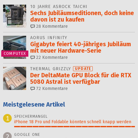
10 JAHRE ASROCK TAICHI
Sechs Jubiläums­editionen, doch keine
davon ist zu kaufen
28
Kommentare
AORUS INFINITY
Gigabyte feiert 40-jähriges Jubiläum
mit neuer Hardware-Serie
COMPUTEX
22
Kommentare
THERMAL GRIZZLY
UPDATE
Der DeltaMate GPU Block für die RTX
5080 Astral ist verfügbar
72
Kommentare
Meistgelesene Artikel
SPEICHERMANGEL
1
iPhone 18 Pro und Foldable könnten schnell knapp werden
100%
GOOGLE ONE
2