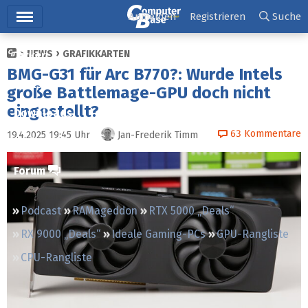
Hauptmenü
Anmelden
Registrieren
Suche
NEWS
GRAFIKKARTEN
Ticker
BMG-G31 für Arc B770?: Wurde Intels
Tests
große Battlemage-GPU doch nicht
eingestellt?
Downloads
63
Kommentare
19.4.2025 19:45
Uhr
Jan-Frederik Timm
Preisvergleich
Forum
Podcast
RAMageddon
RTX 5000 „Deals“
RX 9000 „Deals“
Ideale Gaming-PCs
GPU-Rangliste
CPU-Rangliste