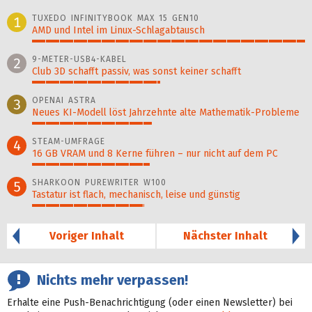
TUXEDO INFINITYBOOK MAX 15 GEN10
1
AMD und Intel im Linux-Schlagabtausch
100%
9-METER-USB4-KABEL
2
Club 3D schafft passiv, was sonst keiner schafft
47%
OPENAI ASTRA
3
Neues KI-Modell löst Jahr­zehn­te alte Ma­thematik-Pro­ble­me
44%
STEAM-UMFRAGE
4
16 GB VRAM und 8 Kerne führen – nur nicht auf dem PC
43%
SHARKOON PUREWRITER W100
5
Tastatur ist flach, mechanisch, leise und günstig
41%
Voriger Inhalt
Nächster Inhalt
Nichts mehr verpassen!
Erhalte eine Push-Benachrichtigung (oder einen Newsletter) bei