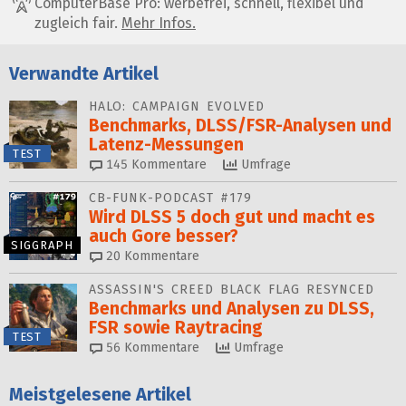
ComputerBase Pro: werbefrei, schnell, flexibel und
zugleich fair.
Mehr Infos.
Verwandte Artikel
HALO: CAMPAIGN EVOLVED
Benchmarks, DLSS/FSR-Ana­ly­sen und
Latenz-Messungen
TEST
145
Kommentare
Umfrage
CB-FUNK-PODCAST #179
Wird DLSS 5 doch gut und macht es
auch Gore besser?
SIGGRAPH
20
Kommentare
ASSASSIN'S CREED BLACK FLAG RESYNCED
Benchmarks und Analysen zu DLSS,
FSR sowie Raytracing
TEST
56
Kommentare
Umfrage
Meistgelesene Artikel