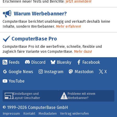
Erscheinen neuer Tests und Berichte:
Jetzt anmelden!
Warum Werbebanner?
ComputerBase berichtet unabhängig und verkauft deshalb keine
Inhalte, sondern Werbebanner.
Mehr erfahren!
ComputerBase Pro
ComputerBase Pro ist die werbefreie, schnelle, flexible und
zugleich faire Variante von ComputerBase.
Mehr dazu!
Feeds
Discord
Bluesky
Facebook
Google News
Instagram
Mastodon
X
YouTube
Einstellungen und
Probleme mit einem
Layout-Umschalter
Werbebanner?
© 1999–2026 ComputerBase GmbH
Impressum
Kontakt
Mediadaten
Vertrag widerrufen