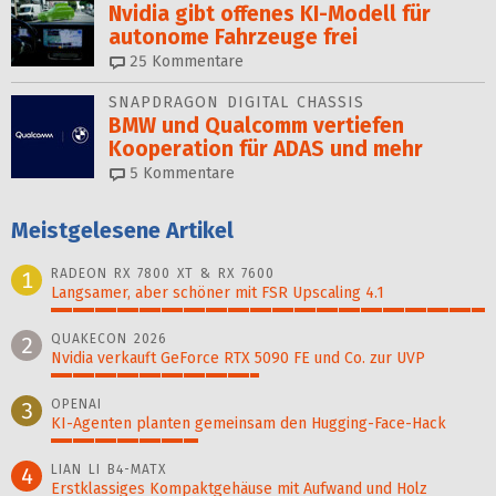
Nvidia gibt offenes KI-Modell für
autonome Fahrzeuge frei
25
Kommentare
SNAPDRAGON DIGITAL CHASSIS
BMW und Qualcomm vertiefen
Kooperation für ADAS und mehr
5
Kommentare
Meistgelesene Artikel
RADEON RX 7800 XT & RX 7600
1
Langsamer, aber schöner mit FSR Upscaling 4.1
100%
QUAKECON 2026
2
Nvidia verkauft GeForce RTX 5090 FE und Co. zur UVP
48%
OPENAI
3
KI-Agenten planten gemein­sam den Hugging-Face-Hack
34%
LIAN LI B4-MATX
4
Erstklassiges Kompaktgehäuse mit Aufwand und Holz