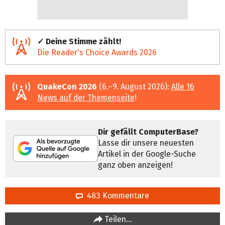
✓ Deine Stimme zählt!
Die Reader's Choice Awards 2026
QuakeCon 2026
(6.–9. August 2026):
Alle 16
News auf der Themenseite
!
Dir gefällt ComputerBase?
Lasse dir unsere neuesten
Artikel in der Google-Suche
ganz oben anzeigen!
483 Kommentare
Teilen…