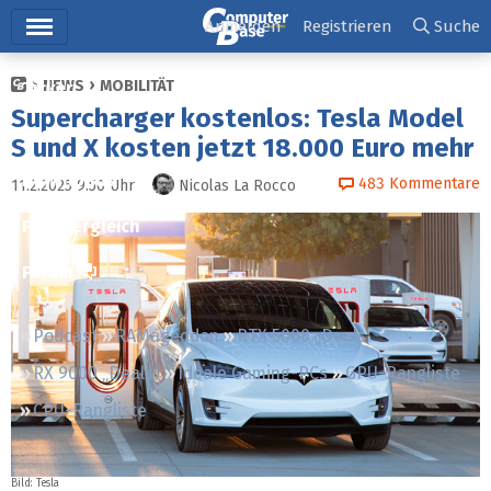
Hauptmenü
Anmelden
Registrieren
Suche
NEWS
MOBILITÄT
Ticker
Supercharger kostenlos: Tesla Model
Tests
S und X kosten jetzt 18.000 Euro mehr
Downloads
483
Kommentare
11.2.2025 9:50
Uhr
Nicolas La Rocco
Preisvergleich
Forum
Podcast
RAMageddon
RTX 5000 „Deals“
RX 9000 „Deals“
Ideale Gaming-PCs
GPU-Rangliste
CPU-Rangliste
Bild: Tesla