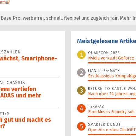
omm
se Pro: werbefrei, schnell, flexibel und zugleich fair.
Mehr In
Meistgelesene Artike
LSZAHLEN
QUAKECON 2026
1
g wächst, Smartphone-
Nvidia verkauft GeForce
100%
LIAN LI B4-MATX
2
Erstklassiges Kompaktg
AL CHASSIS
99%
mm vertiefen
RETURN TO CASTLE WOL
3
Nach über 24 Jahren ung
 ADAS und mehr
94%
TERAFAB
4
Elon Musks Foundry soll
#179
82%
h gut und macht es
SMARTER DONUT
5
r?
OpenAIs erstes ChatGPT-