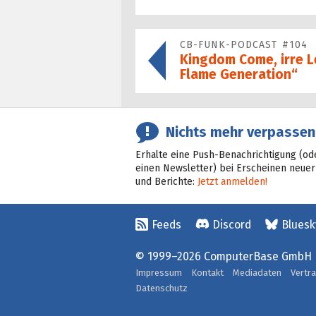
CB-FUNK-PODCAST #104
Kingdom Come, irre L
Flame Generation“
Nichts mehr verpassen
Erhalte eine Push-Benachrichtigung (od
einen Newsletter) bei Erscheinen neuer
und Berichte:
Jetzt anmelden!
Feeds
Discord
Bluesk
© 1999–2026 ComputerBase GmbH
Impressum
Kontakt
Mediadaten
Vertr
Datenschutz