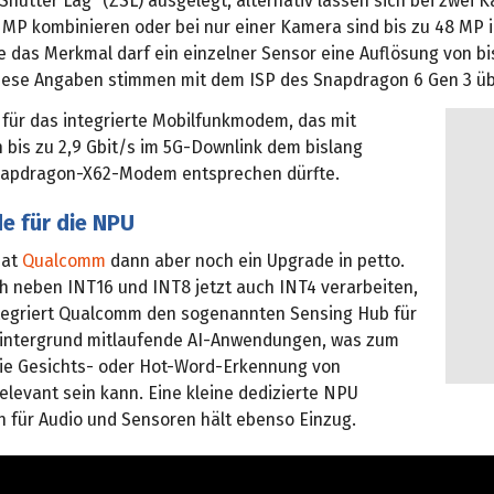
Shutter Lag“ (ZSL) ausgelegt, alternativ lassen sich bei zwei 
 MP kombinieren oder bei nur einer Kamera sind bis zu 48 MP i
e das Merkmal darf ein einzelner Sensor eine Auflösung von b
iese Angaben stimmen mit dem ISP des Snapdragon 6 Gen 3 üb
 für das integrierte Mobilfunkmodem, das mit
bis zu 2,9 Gbit/s im 5G-Downlink dem bislang
napdragon-X62-Modem entsprechen dürfte.
e für die NPU
hat
Qualcomm
dann aber noch ein Upgrade in petto.
ch neben INT16 und INT8 jetzt auch INT4 verarbeiten,
egriert Qualcomm den sogenannten Sensing Hub für
 Hintergrund mitlaufende AI-Anwendungen, was zum
 die Gesichts- oder Hot-Word-Erkennung von
elevant sein kann. Eine kleine dedizierte NPU
h für Audio und Sensoren hält ebenso Einzug.