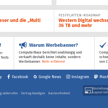
54%
FESTPLATTEN-ROADMAP
eser und die „Multi
Western Digital wechs
36 TB und mehr
Warum Werbebanner?
!
ComputerBase berichtet unabhängig und
Compu
er
verkauft deshalb keine Inhalte, sondern
schne
 Tests
Werbebanner.
Mehr erfahren!
von 
y
Facebook
Google News
Instagram
Mas
Einstellun
Layout-Um
ag widerrufen
Vertrag kündigen
Barrierefreiheit