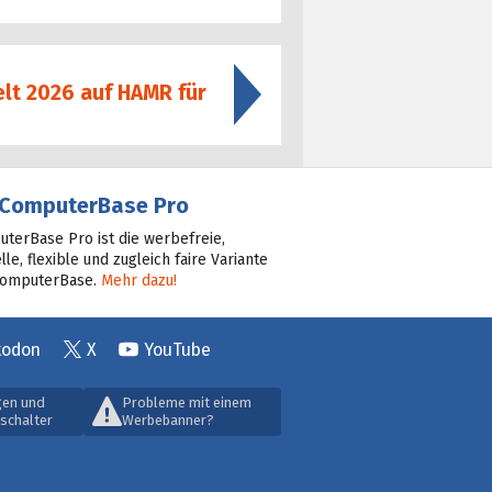
elt 2026 auf HAMR für
ComputerBase Pro
terBase Pro ist die werbefreie,
lle, flexible und zugleich faire Variante
ComputerBase.
Mehr dazu!
todon
X
YouTube
gen und
Probleme mit einem
schalter
Werbebanner?