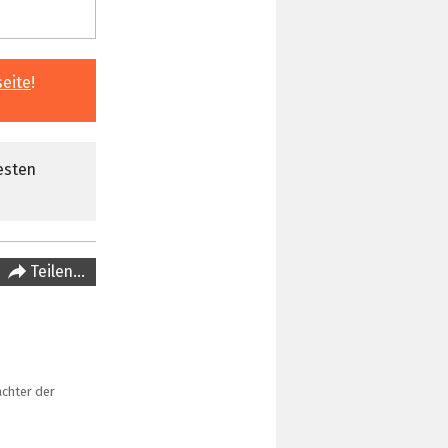
seite
!
esten
Teilen…
achter der