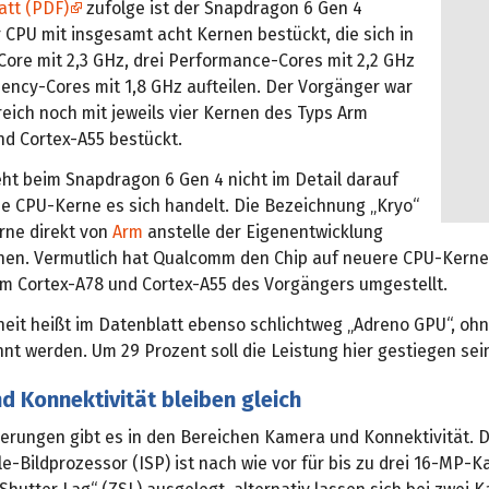
att (PDF)
zufolge ist der Snapdragon 6 Gen 4
 CPU mit insgesamt acht Kernen bestückt, die sich in
Core mit 2,3 GHz, drei Performance-Cores mit 2,2 GHz
ciency-Cores mit 1,8 GHz aufteilen. Der Vorgänger war
eich noch mit jeweils vier Kernen des Typs Arm
nd Cortex-A55 bestückt.
t beim Snapdragon 6 Gen 4 nicht im Detail darauf
he CPU-Kerne es sich handelt. Die Bezeichnung „Kryo“
rne direkt von
Arm
anstelle der Eigenentwicklung
nen. Vermutlich hat Qualcomm den Chip auf neuere CPU-Kerne
rm Cortex-A78 und Cortex-A55 des Vorgängers umgestellt.
nheit heißt im Datenblatt ebenso schlichtweg „Adreno GPU“, oh
nt werden. Um 29 Prozent soll die Leistung hier gestiegen sei
 Konnektivität bleiben gleich
erungen gibt es in den Bereichen Kamera und Konnektivität. D
le-Bildprozessor (ISP) ist nach wie vor für bis zu drei 16-MP-