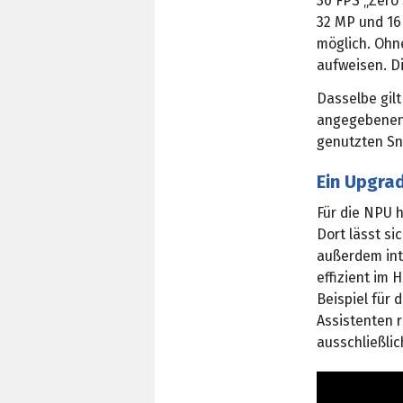
30 FPS „Zero 
32 MP und 16
möglich. Ohn
aufweisen. D
Dasselbe gilt
angegebenen 
genutzten S
Ein Upgrad
Für die NPU 
Dort lässt si
außerdem int
effizient im
Beispiel für
Assistenten r
ausschließlic