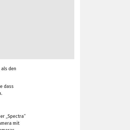
 als den
ne dass
n.
er „Spectra“
Kamera mit