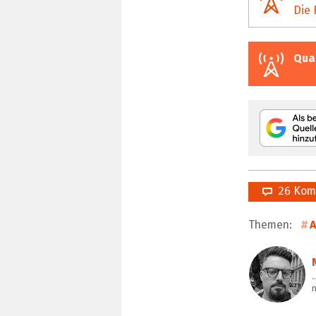
Die 
Qua
26 Kom
Themen:
…