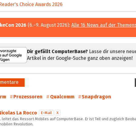
Reader's Choice Awards 2026
keCon 2026
(6.–9. August 2026):
Alle 16 News auf der Themen
Dir gefällt ComputerBase?
Lasse dir unsere neu
Artikel in der Google-Suche ganz oben anzeigen!
mentare
Arm
Prozessoren
Qualcomm
Snapdragon
Nicolas La Rocco
E-Mail
X
 leitet das Ressort Mobiles auf ComputerBase. Er ist Teil und zugleich Beob
mobilen Revolution.