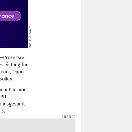
Bild: Qualcomm
e-Prozessor
-Leistung für
Honor, Oppo
ollen.
nem Plus von
GPU
m insgesamt
 3
.