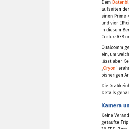
Dem
Datenbl
aufseiten der
einen Prime-
und vier Effi
in diesem Ber
Cortex-A78 u
Qualcomm geh
ein, um welc
lässt aber Ke
„
Oryon
“ erah
bisherigen A
Die Grafikei
Details genan
Kamera und
Keine Veränd
getaufte Trip