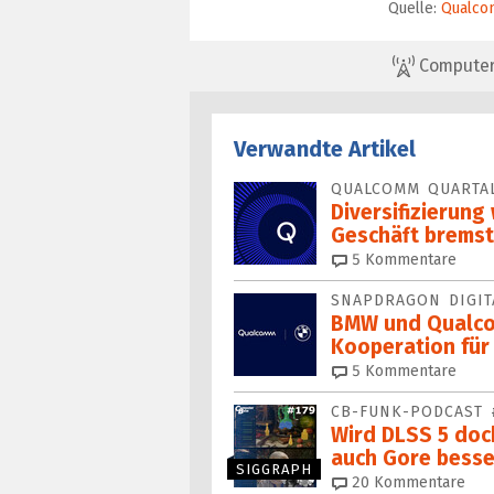
Quelle:
Qualc
ComputerBa
Verwandte Artikel
QUALCOMM QUARTA
Diversifizierun
Geschäft bremst
5
Kommentare
SNAPDRAGON DIGIT
BMW und Qualco
Kooperation für
5
Kommentare
CB-FUNK-PODCAST 
Wird DLSS 5 doc
auch Gore besse
SIGGRAPH
20
Kommentare