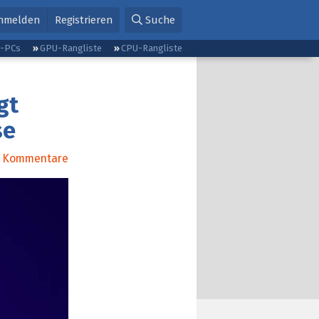
nmelden
Registrieren
Suche
g-PCs
GPU-Rangliste
CPU-Rangliste
gt
se
Kommentare