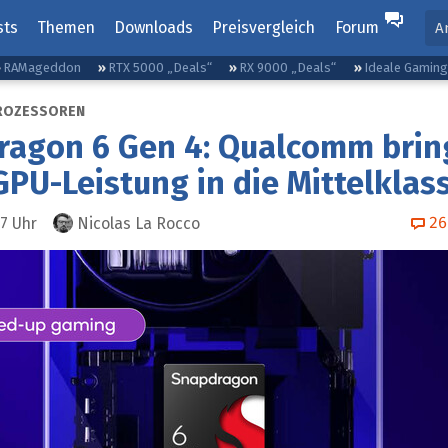
sts
Themen
Downloads
Preisvergleich
Forum
A
RAMageddon
RTX 5000 „Deals“
RX 9000 „Deals“
Ideale Gamin
ROZESSOREN
ragon 6 Gen 4: Qualcomm brin
PU-Leistung in die Mittelklas
26
27
Uhr
Nicolas La Rocco