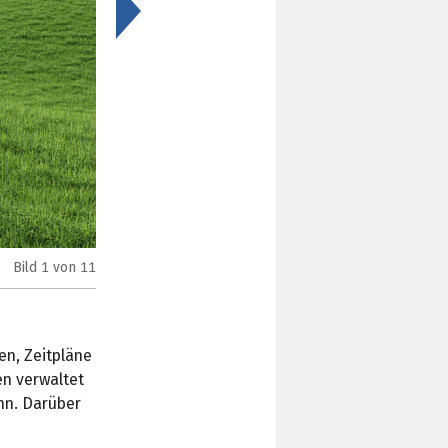
>
Bild
1
von 11
Dreame A2 Rasenmähroboter (Bild: Dreame)
en, Zeitpläne
en verwaltet
nn. Darüber