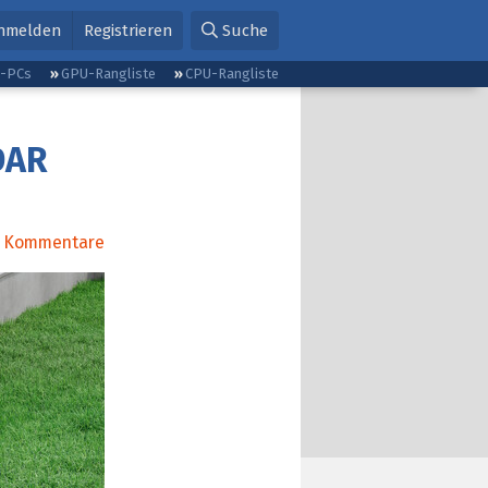
nmelden
Registrieren
Suche
g-PCs
GPU-Rangliste
CPU-Rangliste
DAR
Kommentare