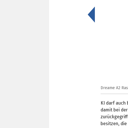
<
Dreame A2 Ras
KI darf auch
damit bei de
zurückgegrif
besitzen, die