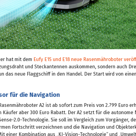
ker hat mit dem
Eufy E15 und E18 neue Rasenmähroboter veröff
zungsdraht und Steckantennen auskommen, sondern auch Dre
n das neue Flaggschiff in den Handel. Der Start wird von ein
or für die Navigation
asenmähroboter A2 ist ab sofort zum Preis von 2.799 Euro erh
n Käufer aber 300 Euro Rabatt. Der A2 setzt für die autonome
Sense-2.0-Technologie. Sie soll im Vergleich zum Vorgänger, 
ormen Fortschritt verzeichnen und die Navigation und Objekte
Mit einer Kombination aus „KI-Vision-Technologie“ und „Umwel