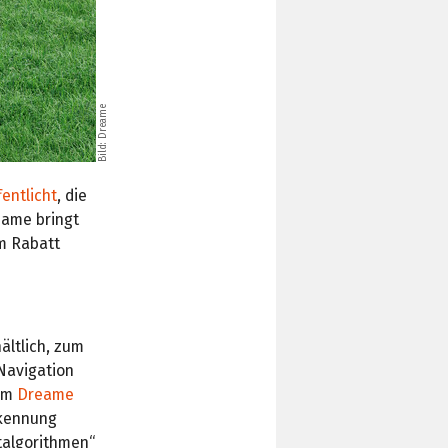
Bild: Dreame
entlicht
, die
ame bringt
em Rabatt
ältlich, zum
 Navigation
dem
Dreame
rkennung
talgorithmen“