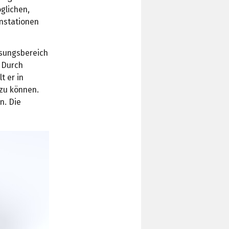
glichen,
enstationen
ssungsbereich
. Durch
t er in
 zu können.
n. Die