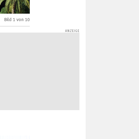
Bild
1
von 10
Dreame A2 Rasenmähroboter (Bild: Dreame)