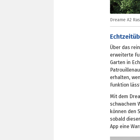
Dreame A2 Ras
Echtzeitü
Über das rei
erweiterte F
Garten in Ec
Patrouillena
erhalten, we
Funktion läss
Mit dem Drea
schwachem Wi
können den S
sobald dieser
App eine War