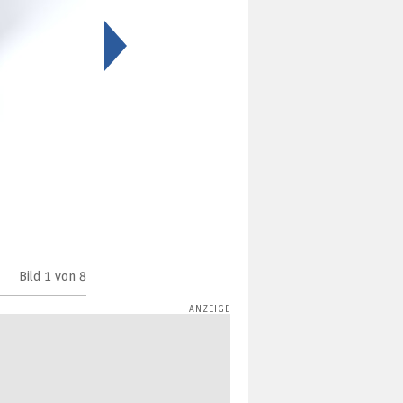
>
Bild
1
von 8
Dreame A2 Rasenmähroboter (Bild: Dreame)