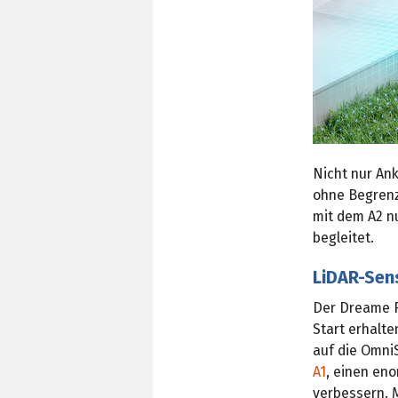
Nicht nur An
ohne Begren
mit dem A2 nu
begleitet.
LiDAR-Sens
Der Dreame R
Start erhalte
auf die Omni
A1
, einen en
verbessern. 