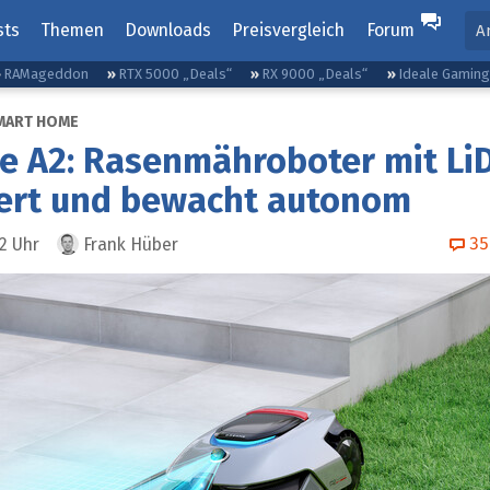
sts
Themen
Downloads
Preisvergleich
Forum
A
RAMageddon
RTX 5000 „Deals“
RX 9000 „Deals“
Ideale Gamin
MART HOME
e A2: Rasenmähroboter mit Li
iert und bewacht autonom
35
12
Uhr
Frank Hüber