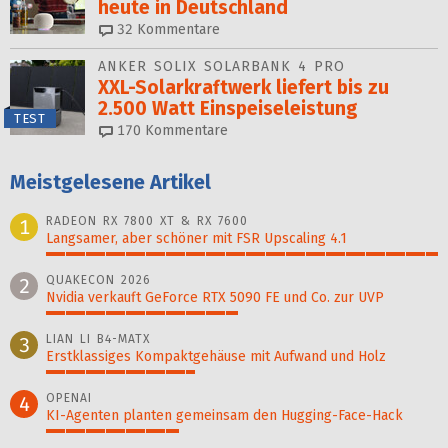
heu­te in Deutschland
32
Kommentare
ANKER SOLIX SOLARBANK 4 PRO
XXL-Solarkraftwerk liefert bis zu
2.500 Watt Einspeise­leistung
TEST
170
Kommentare
Meistgelesene Artikel
RADEON RX 7800 XT & RX 7600
1
Langsamer, aber schöner mit FSR Upscaling 4.1
100%
QUAKECON 2026
2
Nvidia verkauft GeForce RTX 5090 FE und Co. zur UVP
49%
LIAN LI B4-MATX
3
Erstklassiges Kompaktgehäuse mit Aufwand und Holz
38%
OPENAI
4
KI-Agenten planten gemein­sam den Hugging-Face-Hack
34%