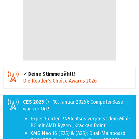
✓ Deine Stimme zählt!
Die Reader's Choice Awards 2026
CES 2025
(7.–10. Januar 2025):
ComputerBase
war vor Ort!
ExpertCenter PN54: Asus verpasst dem Mini-
PC mit AMD Ryzen „Krackan Point“
XMG Neo 16 (E25) & (A25): Dual-Mainboard,