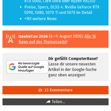
RTX 5000, Core Ultra oder Ryzen HX(3D)
Preise, Specs, DLSS 4: Nvidia GeForce RTX
5090, 5080, 5070 Ti und 5070 im Detail
+161 weitere News
QuakeCon 2026
(6.–9. August 2026):
Alle 16
News auf der Themenseite
!
Dir gefällt ComputerBase?
Lasse dir unsere neuesten
Artikel in der Google-Suche
ganz oben anzeigen!
33 Kommentare
Teilen…