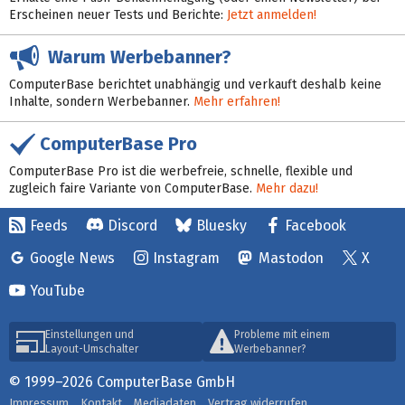
Erscheinen neuer Tests und Berichte:
Jetzt anmelden!
Warum Werbebanner?
ComputerBase berichtet unabhängig und verkauft deshalb keine
Inhalte, sondern Werbebanner.
Mehr erfahren!
ComputerBase Pro
ComputerBase Pro ist die werbefreie, schnelle, flexible und
zugleich faire Variante von ComputerBase.
Mehr dazu!
Feeds
Discord
Bluesky
Facebook
Google News
Instagram
Mastodon
X
YouTube
Einstellungen und
Probleme mit einem
Layout-Umschalter
Werbebanner?
© 1999–2026 ComputerBase GmbH
Impressum
Kontakt
Mediadaten
Vertrag widerrufen