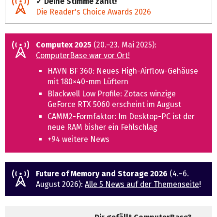
✓ Deine Stimme zählt!
Die Reader's Choice Awards 2026
Computex 2025
(20.–23. Mai 2025):
ComputerBase war vor Ort!
HAVN BF 360: Neues High-Airflow-Gehäuse
mit 180×40‑mm Lüftern
Blackwell Low Profile: Zotacs winzige
GeForce RTX 5060 erscheint im August
CAMM2-Formfaktor: Im Desktop-PC ist der
neue RAM bisher ein Fehlschlag
+94 weitere News
Future of Memory and Storage 2026
(4.–6.
August 2026):
Alle 5 News auf der Themenseite
!