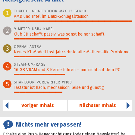
TUXEDO INFINITYBOOK MAX 15 GEN10
1
AMD und Intel im Linux-Schlagabtausch
100%
9-METER-USB4-KABEL
2
Club 3D schafft passiv, was sonst keiner schafft
47%
OPENAI ASTRA
3
Neues KI-Modell löst Jahr­zehn­te alte Ma­thematik-Pro­ble­me
44%
STEAM-UMFRAGE
4
16 GB VRAM und 8 Kerne führen – nur nicht auf dem PC
43%
SHARKOON PUREWRITER W100
5
Tastatur ist flach, mechanisch, leise und günstig
41%
Voriger Inhalt
Nächster Inhalt
Nichts mehr verpassen!
Erhalte eine Push-Benachrichtigung (oder einen Newsletter) bei