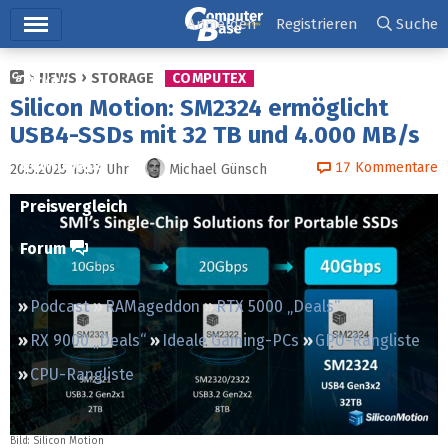
Hauptmenü
Anmelden
Registrieren
Suche
NEWS
STORAGE
COMPUTEX
Ticker
Silicon Motion: SM2324 ermöglicht
Tests
USB4-SSDs mit 32 TB und 4.000 MB/s
Downloads
17
Kommentare
20.5.2025 13:37
Uhr
Michael Günsch
Preisvergleich
Forum
Podcast
RAMageddon
RTX 5000 „Deals“
RX 9000 „Deals“
Ideale Gaming-PCs
GPU-Rangliste
CPU-Rangliste
Bild: Silicon Motion