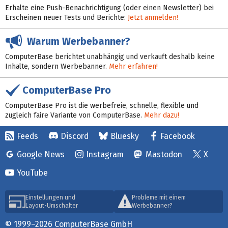
Erhalte eine Push-Benachrichtigung (oder einen Newsletter) bei
Erscheinen neuer Tests und Berichte:
Jetzt anmelden!
Warum Werbebanner?
ComputerBase berichtet unabhängig und verkauft deshalb keine
Inhalte, sondern Werbebanner.
Mehr erfahren!
ComputerBase Pro
ComputerBase Pro ist die werbefreie, schnelle, flexible und
zugleich faire Variante von ComputerBase.
Mehr dazu!
Feeds
Discord
Bluesky
Facebook
Google News
Instagram
Mastodon
X
YouTube
Einstellungen und
Probleme mit einem
Layout-Umschalter
Werbebanner?
© 1999–2026 ComputerBase GmbH