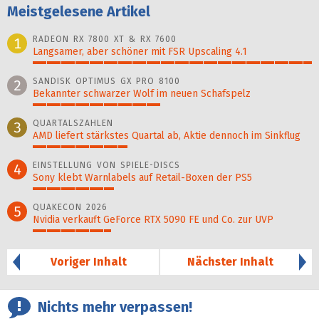
Meistgelesene Artikel
RADEON RX 7800 XT & RX 7600
1
Langsamer, aber schöner mit FSR Upscaling 4.1
100%
SANDISK OPTIMUS GX PRO 8100
2
Bekannter schwarzer Wolf im neuen Schafspelz
46%
QUARTALSZAHLEN
3
AMD liefert stärkstes Quartal ab, Aktie dennoch im Sinkflug
34%
EINSTELLUNG VON SPIELE-DISCS
4
Sony klebt Warnlabels auf Retail-Boxen der PS5
29%
QUAKECON 2026
5
Nvidia verkauft GeForce RTX 5090 FE und Co. zur UVP
28%
Voriger Inhalt
Nächster Inhalt
Nichts mehr verpassen!