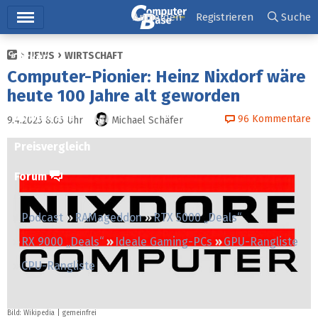
Hauptmenü
Anmelden
Registrieren
Suche
NEWS
WIRTSCHAFT
Ticker
Computer-Pionier: Heinz Nixdorf wäre
Tests
heute 100 Jahre alt geworden
Downloads
96
Kommentare
9.4.2025 8:05
Uhr
Michael Schäfer
Preisvergleich
Forum
Podcast
RAMageddon
RTX 5000 „Deals“
RX 9000 „Deals“
Ideale Gaming-PCs
GPU-Rangliste
CPU-Rangliste
Bild:
Wikipedia
| gemeinfrei