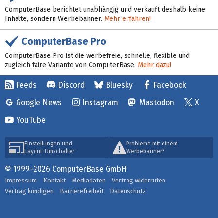
ComputerBase berichtet unabhängig und verkauft deshalb keine
Inhalte, sondern Werbebanner.
Mehr erfahren!
ComputerBase Pro
ComputerBase Pro ist die werbefreie, schnelle, flexible und
zugleich faire Variante von ComputerBase.
Mehr dazu!
Feeds
Discord
Bluesky
Facebook
Google News
Instagram
Mastodon
X
YouTube
Einstellungen und
Probleme mit einem
Layout-Umschalter
Werbebanner?
© 1999–2026 ComputerBase GmbH
Impressum
Kontakt
Mediadaten
Vertrag widerrufen
Vertrag kündigen
Barrierefreiheit
Datenschutz