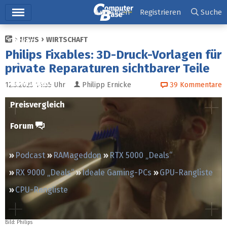
Hauptmenü
Anmelden
Registrieren
Suche
NEWS
WIRTSCHAFT
Ticker
Philips Fixables: 3D-Druck-Vorlagen für
Tests
private Reparaturen sichtbarer Teile
Downloads
12.5.2025 14:55
Uhr
Philipp Ernicke
39
Kommentare
Preisvergleich
Forum
Podcast
RAMageddon
RTX 5000 „Deals“
RX 9000 „Deals“
Ideale Gaming-PCs
GPU-Rangliste
CPU-Rangliste
Bild:
Philips