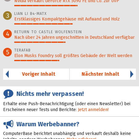
Nvidia verkauft GeForce RTX 5090 FE und Co. zur UVP
52%
LIAN LI B4-MATX
3
Erstklassiges Kompaktgehäuse mit Aufwand und Holz
48%
RETURN TO CASTLE WOLFENSTEIN
4
Nach über 24 Jahren ungeschnitten in Deutschland verfügbar
42%
TERAFAB
5
Elon Musks Foundry soll größ­tes Gebäude der Welt werden
37%
Voriger Inhalt
Nächster Inhalt
Nichts mehr verpassen!
Erhalte eine Push-Benachrichtigung (oder einen Newsletter) bei
Erscheinen neuer Tests und Berichte:
Jetzt anmelden!
Warum Werbebanner?
ComputerBase berichtet unabhängig und verkauft deshalb keine