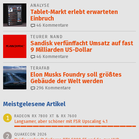
ANALYSE
Tablet-Markt erlebt erwarteten
Einbruch
46
Kommentare
TEURER NAND
Sandisk verfünffacht Umsatz auf fast
9 Milliarden US-Dollar
46
Kommentare
TERAFAB
Elon Musks Foundry soll größ­tes
Gebäude der Welt werden
296
Kommentare
Meistgelesene Artikel
RADEON RX 7800 XT & RX 7600
1
Langsamer, aber schöner mit FSR Upscaling 4.1
100%
QUAKECON 2026
2