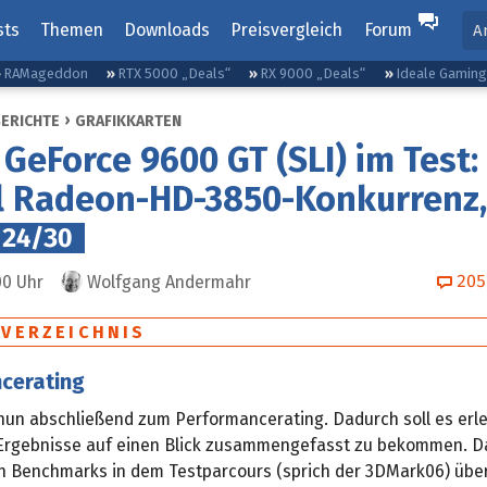
sts
Themen
Downloads
Preisvergleich
Forum
A
RAMageddon
RTX 5000 „Deals“
RX 9000 „Deals“
Ideale Gamin
BERICHTE
GRAFIKKARTEN
 GeForce 9600 GT (SLI) im Test:
l Radeon-HD-3850-Konkurrenz,
24/30
205
00
Uhr
Wolfgang Andermahr
SVERZEICHNIS
cerating
un abschließend zum Performancerating. Dadurch soll es erle
 Ergebnisse auf einen Blick zusammengefasst zu bekommen. D
n Benchmarks in dem Testparcours (sprich der 3DMark06) übe