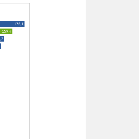
176,1
159,4
,2
6