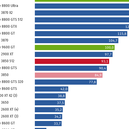
e 8800 Ultra
 3870 X2
e 8800 GTS 512
e 8800 GTX
12
e 8800 GT
115,8
 3870
104,7
e 9600 GT
100,0
 2900 XT
97,7
 3850 512
93,1
e 8800 GTS
90,4
 3850
84,9
e 8800 GTS 320
77,8
e 8600 GTS
42,0
0 XT X2 (3)
38,8
 3650
37,5
 2600 XT (4)
35,2
 2600 XT (3)
34,2
e 8600 GT
33,7