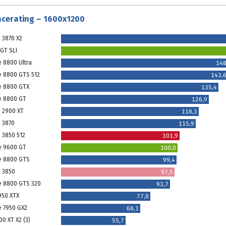
cerating – 1600x1200
 3870 X2
GT SLI
e 8800 Ultra
148
e 8800 GTS 512
143,
e 8800 GTX
135,4
e 8800 GT
126,9
 2900 XT
118,3
 3870
115,9
 3850 512
101,9
e 9600 GT
100,0
e 8800 GTS
99,4
 3850
97,5
e 8800 GTS 320
93,7
950 XTX
77,0
e 7950 GX2
68,1
0 XT X2 (3)
55,7