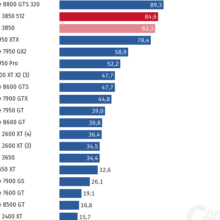
e 8800 GTS 320
89,3
 3850 512
84,6
 3850
82,3
950 XTX
78,4
e 7950 GX2
58,9
950 Pro
52,2
0 XT X2 (3)
47,7
e 8600 GTS
47,7
e 7900 GTX
44,8
e 7950 GT
39,0
e 8600 GT
36,8
 2600 XT (4)
36,4
 2600 XT (3)
34,5
 3650
34,4
650 XT
32,6
e 7900 GS
26,1
e 7600 GT
19,1
e 8500 GT
16,8
 2400 XT
15,7