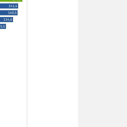
141,4
140,5
134,6
5,5