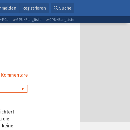
nmelden
Registrieren
Suche
g-PCs
GPU-Rangliste
CPU-Rangliste
Kommentare
ichtert
a die
r keine