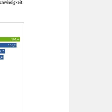
chwindigkeit
161,4
156,2
7,7
,4