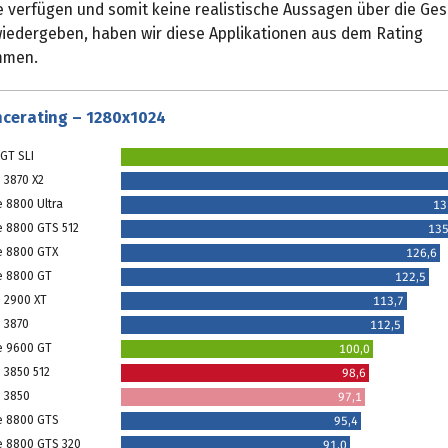
e verfügen und somit keine realistische Aussagen über die Ges
 wiedergeben, haben wir diese Applikationen aus dem Rating
mmen.
cerating – 1280x1024
GT SLI
 3870 X2
e 8800 Ultra
13
e 8800 GTS 512
135
e 8800 GTX
126,6
e 8800 GT
122,5
 2900 XT
113,7
 3870
112,5
e 9600 GT
100,0
 3850 512
98,6
 3850
97,1
e 8800 GTS
95,4
e 8800 GTS 320
91,0