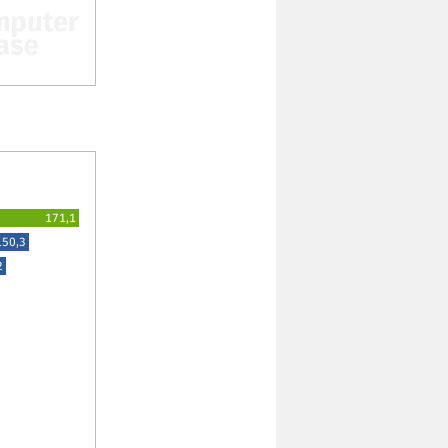
171,1
150,3
2