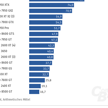
950 XTX
74,0
e 7950 GX2
70,9
0 XT X2 (3)
54,9
e 7900 GTX
54,5
950 Pro
51,7
e 8600 GTS
47,9
e 7950 GT
47,1
 2600 XT (4)
42,3
 3650
40,4
 2600 XT (3)
40,0
e 8600 GT
37,7
e 7900 GS
33,7
650 XT
32,7
e 7600 GT
25,8
 2400 XT
19,1
e 8500 GT
16,7
t, Arithmetisches Mittel