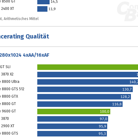
e 8500 GT
14,5
 2400 XT
11,9
t, Arithmetisches Mittel
cerating Qualität
1280x1024 4xAA/16xAF
GT SLI
 3870 X2
e 8800 Ultra
140,
e 8800 GTS 512
130,7
e 8800 GTX
128,2
e 8800 GT
116,8
e 9600 GT
100,0
 3870
97,0
 2900 XT
95,9
e 8800 GTS
95,3