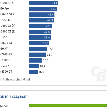
e 7900 GTX
53,1
950 Pro
51,2
e 8600 GTS
46,4
e 7950 GT
44,9
 2600 XT (4)
42,0
 2600 XT (3)
39,5
 3650
39,4
e 8600 GT
36,8
650 XT
32,8
e 7900 GS
31,7
e 7600 GT
24,2
 2400 XT
18,4
e 8500 GT
16,0
t, Arithmetisches Mittel
D3D10 1xAA/1xAF
GT SLI