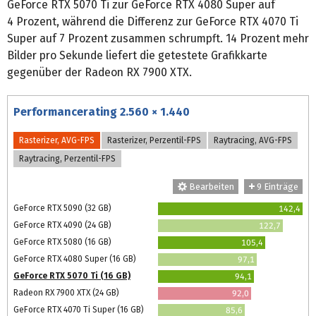
GeForce RTX 5070 Ti zur GeForce RTX 4080 Super auf
4 Prozent, während die Differenz zur GeForce RTX 4070 Ti
Super auf 7 Prozent zusammen schrumpft. 14 Prozent mehr
Bilder pro Sekunde liefert die getestete Grafikkarte
gegenüber der Radeon RX 7900 XTX.
Performancerating 2.560 × 1.440
Rasterizer, AVG-FPS
Rasterizer, Perzentil-FPS
Raytracing, AVG-FPS
Raytracing, Perzentil-FPS
Bearbeiten
9 Einträge
GeForce RTX 5090 (32 GB)
142,4
GeForce RTX 4090 (24 GB)
122,7
GeForce RTX 5080 (16 GB)
105,4
GeForce RTX 4080 Super (16 GB)
97,1
GeForce RTX 5070 Ti (16 GB)
94,1
Radeon RX 7900 XTX (24 GB)
92,0
GeForce RTX 4070 Ti Super (16 GB)
85,6