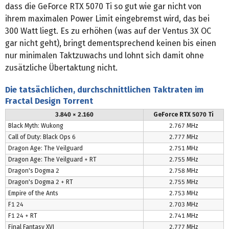
dass die GeForce RTX 5070 Ti so gut wie gar nicht von
ihrem maximalen Power Limit eingebremst wird, das bei
300 Watt liegt. Es zu erhöhen (was auf der Ventus 3X OC
gar nicht geht), bringt dementsprechend keinen bis einen
nur minimalen Taktzuwachs und lohnt sich damit ohne
zusätzliche Übertaktung nicht.
Die tatsächlichen, durchschnittlichen Taktraten im
Fractal Design Torrent
3.840 × 2.160
GeForce RTX 5070 Ti
Black Myth: Wukong
2.767 MHz
Call of Duty: Black Ops 6
2.777 MHz
Dragon Age: The Veilguard
2.751 MHz
Dragon Age: The Veilguard + RT
2.755 MHz
Dragon's Dogma 2
2.758 MHz
Dragon's Dogma 2 + RT
2.755 MHz
Empire of the Ants
2.753 MHz
F1 24
2.703 MHz
F1 24 + RT
2.741 MHz
Final Fantasy XVI
2.777 MHz