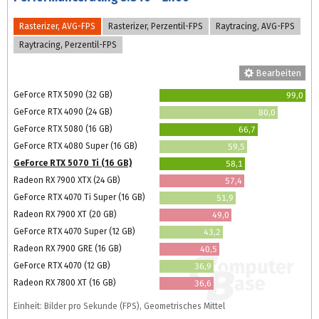
Rasterizer, AVG-FPS
Rasterizer, Perzentil-FPS
Raytracing, AVG-FPS
Raytracing, Perzentil-FPS
Bearbeiten
GeForce RTX 5090 (32 GB)
99,0
GeForce RTX 4090 (24 GB)
80,0
GeForce RTX 5080 (16 GB)
66,7
GeForce RTX 4080 Super (16 GB)
59,5
GeForce RTX 5070 Ti (16 GB)
58,1
Radeon RX 7900 XTX (24 GB)
57,4
GeForce RTX 4070 Ti Super (16 GB)
51,9
Radeon RX 7900 XT (20 GB)
49,0
GeForce RTX 4070 Super (12 GB)
43,2
Radeon RX 7900 GRE (16 GB)
40,5
GeForce RTX 4070 (12 GB)
36,9
Radeon RX 7800 XT (16 GB)
36,6
Einheit: Bilder pro Sekunde (FPS), Geometrisches Mittel