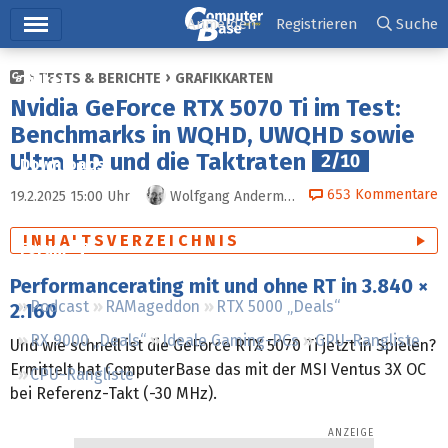
Hauptmenü
Anmelden
Registrieren
Suche
TESTS & BERICHTE
GRAFIKKARTEN
Ticker
Nvidia GeForce RTX 5070 Ti im Test:
Tests
Benchmarks in WQHD, UWQHD sowie
Ultra HD und die Taktraten
2/10
Downloads
653
Kommentare
19.2.2025 15:00
Uhr
Wolfgang Andermahr
Preisvergleich
INHALTSVERZEICHNIS
Forum
Performancerating mit und ohne RT in 3.840 ×
Podcast
RAMageddon
RTX 5000 „Deals“
2.160
RX 9000 „Deals“
Ideale Gaming-PCs
GPU-Rangliste
Und wie schnell ist die GeForce RTX 5070 Ti jetzt in Spielen?
Ermittelt hat ComputerBase das mit der MSI Ventus 3X OC
CPU-Rangliste
bei Referenz-Takt (-30 MHz).