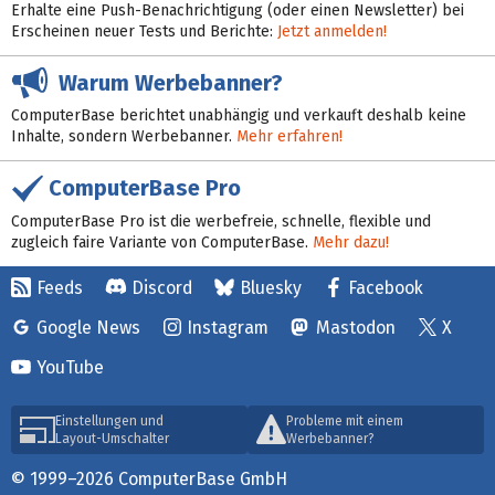
Erhalte eine Push-Benachrichtigung (oder einen Newsletter) bei
Erscheinen neuer Tests und Berichte:
Jetzt anmelden!
Warum Werbebanner?
ComputerBase berichtet unabhängig und verkauft deshalb keine
Inhalte, sondern Werbebanner.
Mehr erfahren!
ComputerBase Pro
ComputerBase Pro ist die werbefreie, schnelle, flexible und
zugleich faire Variante von ComputerBase.
Mehr dazu!
Feeds
Discord
Bluesky
Facebook
Google News
Instagram
Mastodon
X
YouTube
Einstellungen und
Probleme mit einem
Layout-Umschalter
Werbebanner?
© 1999–2026 ComputerBase GmbH