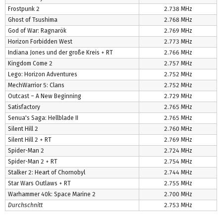
Frostpunk 2
2.738 MHz
Ghost of Tsushima
2.768 MHz
God of War: Ragnarök
2.769 MHz
Horizon Forbidden West
2.773 MHz
Indiana Jones und der große Kreis + RT
2.766 MHz
Kingdom Come 2
2.757 MHz
Lego: Horizon Adventures
2.752 MHz
MechWarrior 5: Clans
2.752 MHz
Outcast – A New Beginning
2.729 MHz
Satisfactory
2.765 MHz
Senua's Saga: Hellblade II
2.765 MHz
Silent Hill 2
2.760 MHz
Silent Hill 2 + RT
2.769 MHz
Spider-Man 2
2.724 MHz
Spider-Man 2 + RT
2.754 MHz
Stalker 2: Heart of Chornobyl
2.744 MHz
Star Wars Outlaws + RT
2.755 MHz
Warhammer 40k: Space Marine 2
2.700 MHz
Durchschnitt
2.753 MHz