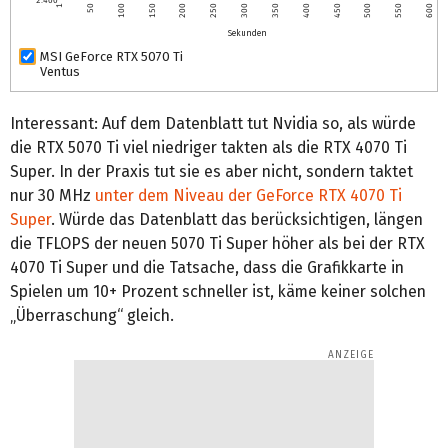
2.400
1
50
100
150
200
250
300
350
400
450
500
550
600
Sekunden
MSI GeForce RTX 5070 Ti
Ventus
Interessant: Auf dem Datenblatt tut Nvidia so, als würde
die RTX 5070 Ti viel niedriger takten als die RTX 4070 Ti
Super. In der Praxis tut sie es aber nicht, sondern taktet
nur 30 MHz
unter dem Niveau der GeForce RTX 4070 Ti
Super
. Würde das Datenblatt das berücksichtigen, längen
die TFLOPS der neuen 5070 Ti Super höher als bei der RTX
4070 Ti Super und die Tatsache, dass die Grafikkarte in
Spielen um 10+ Prozent schneller ist, käme keiner solchen
„Überraschung“ gleich.