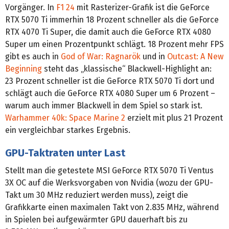
Vorgänger. In
F1 24
mit Rasterizer-Grafik ist die GeForce
RTX 5070 Ti immerhin 18 Prozent schneller als die GeForce
RTX 4070 Ti Super, die damit auch die GeForce RTX 4080
Super um einen Prozentpunkt schlägt. 18 Prozent mehr FPS
gibt es auch in
God of War: Ragnarök
und in
Outcast: A New
Beginning
steht das „klassische“ Blackwell-Highlight an:
23 Prozent schneller ist die GeForce RTX 5070 Ti dort und
schlägt auch die GeForce RTX 4080 Super um 6 Prozent –
warum auch immer Blackwell in dem Spiel so stark ist.
Warhammer 40k: Space Marine 2
erzielt mit plus 21 Prozent
ein vergleichbar starkes Ergebnis.
GPU-Taktraten unter Last
Stellt man die getestete MSI GeForce RTX 5070 Ti Ventus
3X OC auf die Werksvorgaben von Nvidia (wozu der GPU-
Takt um 30 MHz reduziert werden muss), zeigt die
Grafikkarte einen maximalen Takt von 2.835 MHz, während
in Spielen bei aufgewärmter GPU dauerhaft bis zu