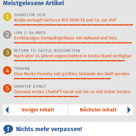
Meistgelesene Artikel
QUAKECON 2026
1
Nvidia verkauft GeForce RTX 5090 FE und Co. zur UVP
100%
LIAN LI B4-MATX
2
Erstklassiges Kompaktgehäuse mit Aufwand und Holz
99%
RETURN TO CASTLE WOLFENSTEIN
3
Nach über 24 Jahren ungeschnitten in Deutschland verfügbar
93%
TERAFAB
4
Elon Musks Foundry soll größ­tes Gebäude der Welt werden
81%
SMARTER DONUT
5
OpenAIs erstes ChatGPT-Gerät soll bis zu 400 Dollar kosten
54%
Voriger Inhalt
Nächster Inhalt
Nichts mehr verpassen!