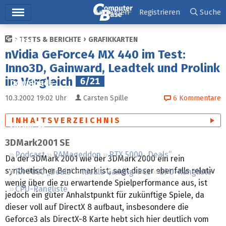
Hauptmenü
Anmelden
Registrieren
Suche
TESTS & BERICHTE
GRAFIKKARTEN
Ticker
nVidia GeForce4 MX 440 im Test:
Tests
Inno3D, Gainward, Leadtek und Prolink
im Vergleich
6/21
Downloads
10.3.2002 19:02
Uhr
Carsten Spille
6
Kommentare
Preisvergleich
INHALTSVERZEICHNIS
Forum
3DMark2001 SE
Podcast
RAMageddon
RTX 5000 „Deals“
Da der 3DMark 2001 wie der 3DMark 2000 ein rein
synthetischer Benchmark ist, sagt dieser ebenfalls relativ
RX 9000 „Deals“
Ideale Gaming-PCs
GPU-Rangliste
wenig über die zu erwartende Spielperformance aus, ist
CPU-Rangliste
jedoch ein guter Anhalstpunkt für zukünftige Spiele, da
dieser voll auf DirectX 8 aufbaut, insbesondere die
Geforce3 als DirectX-8 Karte hebt sich hier deutlich vom