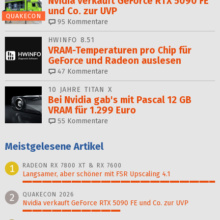
Nvidia verkauft GeForce RTX 5090 FE
und Co. zur UVP
QUAKECON
95
Kommentare
HWINFO 8.51
VRAM-Temperaturen pro Chip für
GeForce und Radeon auslesen
47
Kommentare
10 JAHRE TITAN X
Bei Nvidia gab's mit Pascal 12 GB
VRAM für 1.299 Euro
55
Kommentare
Meistgelesene Artikel
RADEON RX 7800 XT & RX 7600
1
Langsamer, aber schöner mit FSR Upscaling 4.1
100%
QUAKECON 2026
2
Nvidia verkauft GeForce RTX 5090 FE und Co. zur UVP
51%