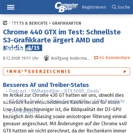
Hauptmenü
Anmelden
Registrieren
Suche
TESTS & BERICHTE
GRAFIKKARTEN
Ticker
Chrome 440 GTX im Test: Schnellste
Tests
S3-Grafikkarte ärgert AMD und
Nvidia
3/15
Downloads
61
Kommentare
8.12.2008 19:51
Uhr
Wolfgang Andermahr
Preisvergleich
INHALTSVERZEICHNIS
Forum
Besseres AF und Treiber-Status
Podcast
RAMageddon
RTX 5000 „Deals“
Im Artikel zur Chrome 430 GT hatten wir uns, obwohl dies
RX 9000 „Deals“
Ideale Gaming-PCs
GPU-Rangliste
sicherlich kein entscheidendes Kaufkriterium für einen
Low-End-Beschleuniger ist, die Bildqualität der D3-GPU
CPU-Rangliste
bezüglich Anti-Aliasing sowie anisotroper Filterung einmal
genauer angeschaut. Mit Änderungen auf der Chrome 440
GTX hatten wir nicht gerechnet, da der Rechenkern immer