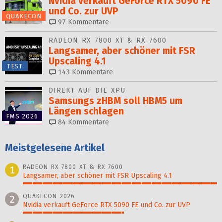
Nvidia verkauft GeForce RTX 5090 FE
und Co. zur UVP
QUAKECON
97
Kommentare
RADEON RX 7800 XT & RX 7600
Langsamer, aber schöner mit FSR
Upscaling 4.1
TEST
143
Kommentare
DIREKT AUF DIE XPU
Samsungs zHBM soll HBM5 um
Längen schlagen
FMS 2026
84
Kommentare
Meistgelesene Artikel
RADEON RX 7800 XT & RX 7600
1
Langsamer, aber schöner mit FSR Upscaling 4.1
100%
QUAKECON 2026
2
Nvidia verkauft GeForce RTX 5090 FE und Co. zur UVP
52%