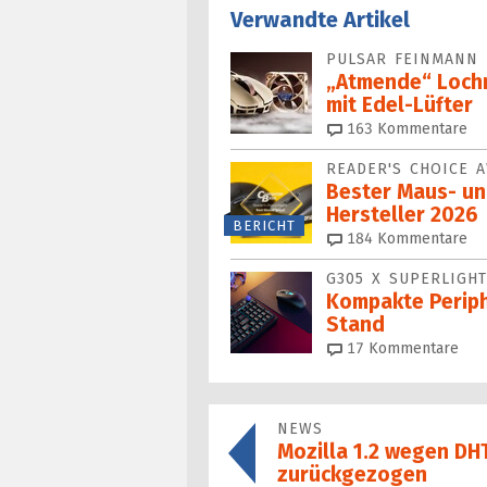
Verwandte Artikel
PULSAR FEINMANN 
„Atmende“ Loch
mit Edel-Lüfter
163
Kommentare
READER'S CHOICE 
Bester Maus- un
Hersteller 2026
BERICHT
184
Kommentare
G305 X SUPERLIGHT
Kompakte Periph
Stand
17
Kommentare
NEWS
Mozilla 1.2 wegen D
zurückgezogen