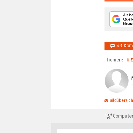
43 Kom
Themen:
E
…
Bildübersich
ComputerBa