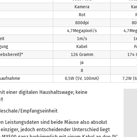
Kamera
Ka
Rot
800dpi
80
4,7Megapixel/s
4,7Meg
it
1m/s
1
gung
Kabel
F
iebsbereit)*
126 Gramm
174
ja
8
gsaufnahme
0,5W (5V, 100mA)
7,2W (6
it einer digitalen Haushaltswage; keine
!!
adeschale/Empfangseinheit
en Leistungsdaten sind beide Mäuse also absolut
r einziger, jedoch entscheidender Unterschied liegt
ie MX500 ganz herkömmlich mit einem Kabel an den PC