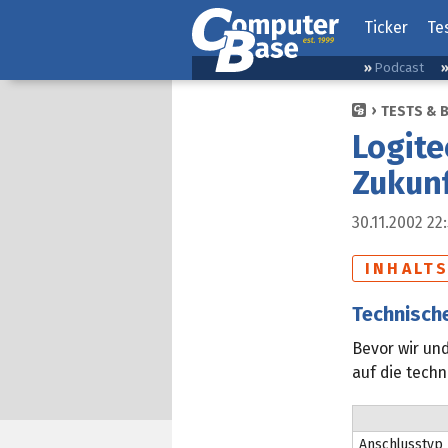
Ticker
Te
Podcast
TESTS & 
Logite
Zukunf
30.11.2002 22
INHALT
Technisch
Bevor wir und
auf die tech
Anschlusstyp