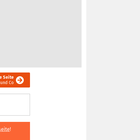
e Seite
 und Co
seite
!