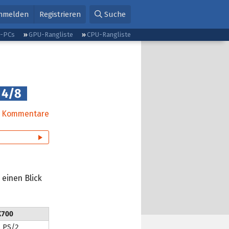
nmelden
Registrieren
Suche
g-PCs
GPU-Rangliste
CPU-Rangliste
4/8
Kommentare
 einen Blick
X700
, PS/2