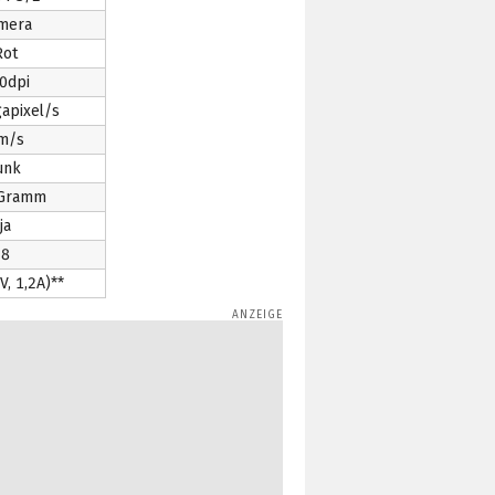
mera
Rot
0dpi
apixel/s
m/s
unk
 Gramm
ja
8
V, 1,2A)**