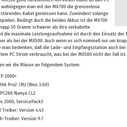
st, wohingegen man mit der MX700 die grenzenlose
e störendes Kabel geniessen kann. Zumindest solange
spielen. Bedingt duch die beiden Akkus ist die MX700
knapp 50 Gramm schwerer als ihre verkabelte
d die maximale Leistungsaufnahme ist durch den Einsatz der 
her als bei der MX500. Auch wenn es sich nominell nur um kna
te man bedenken, daß die Lade- und Empfangsstation auch bei
em PC Strom verbraucht, was bei der MX500 nicht der Fall ist.
en wir die Mäuse an folgendem System:
XP 2000+
66 Pro2 /RU (Bios 3.60)
 PC266 Nanya CL2
s 2000, ServicePack3
1 Treiber: Version 4.43
h-Treiber: Version 9.7