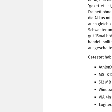
'gekettet' i
Freiheit ohn
die Akkus mit
auch gleich 
Schwester un
gut 15mal hö
handelt soll
ausgeschaltet
Getestet hab
Athlon
MSI KT2
512 MB
Window
VIA 4in
Logitec