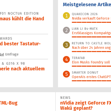
Meistgelesene Artike
F01 NOCTUA EDITION
QUAKECON 2026
1
maus kühlt die Hand
Nvidia verkauft GeForce
100%
LIAN LI B4-MATX
2
Erstklassiges Kompaktg
AWARDS
99%
d bester Tastatur-
RETURN TO CASTLE WOL
3
Nach über 24 Jahren ung
94%
Umfrage
TERAFAB
4
Elon Musks Foundry soll
 & G316 X 98
82%
erie nach aktuellem
SMARTER DONUT
5
OpenAIs erstes ChatGPT-
54%
NEWS
HTML-Bug
nVidia zeigt GeForce F
Wakü geplant?