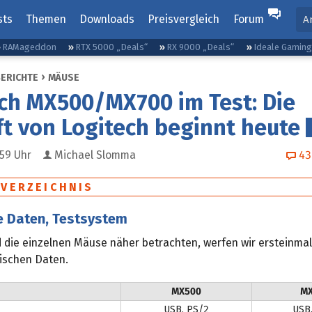
sts
Themen
Downloads
Preisvergleich
Forum
A
RAMageddon
RTX 5000 „Deals“
RX 9000 „Deals“
Ideale Gamin
BERICHTE
MÄUSE
ch MX500/MX700 im Test: Die
t von Logitech beginnt heute
:59
Uhr
Michael Slomma
43
SVERZEICHNIS
e Daten, Testsystem
 die einzelnen Mäuse näher betrachten, werfen wir ersteinmal
nischen Daten.
MX500
M
USB, PS/2
USB