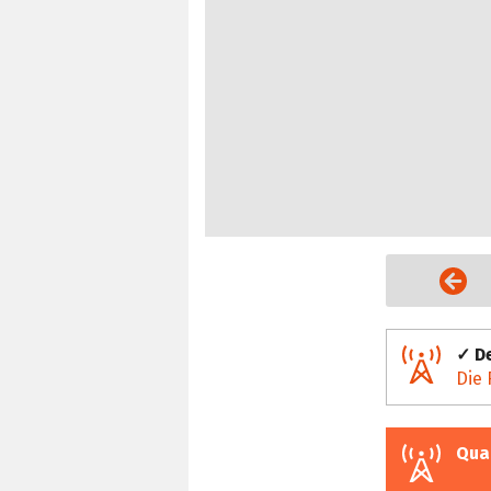
Vorige Seite
✓ De
Die 
Qua