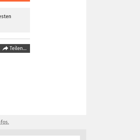
esten
Teilen…
fos.