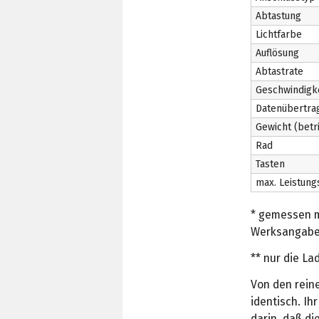
Abtastung
Lichtfarbe
Auflösung
Abtastrate
Geschwindigke
Datenübertra
Gewicht (betr
Rad
Tasten
max. Leistun
* gemessen m
Werksangabe
** nur die L
Von den rein
identisch. Ih
darin, daß d