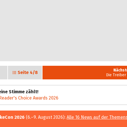
Nächst
Seite
4/8
Die Treiber
ine Stimme zählt!
Reader's Choice Awards 2026
keCon 2026
(6.–9. August 2026):
Alle 16 News auf der Themen