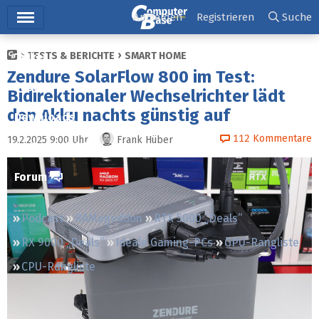
Hauptmenü
Anmelden
Registrieren
Suche
TESTS & BERICHTE
SMART HOME
Ticker
Zendure SolarFlow 800 im Test:
Tests
Bidirektionaler Wechselrichter lädt
den Akku nachts günstig auf
Downloads
112
Kommentare
19.2.2025 9:00
Uhr
Frank Hüber
Preisvergleich
Forum
Podcast
RAMageddon
RTX 5000 „Deals“
RX 9000 „Deals“
Ideale Gaming-PCs
GPU-Rangliste
CPU-Rangliste