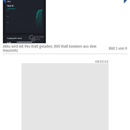
Akku wird mit 964 Watt geladen, 800 Watt kommen aus dem
A
Bild
1
von 9
Hausnetz
H