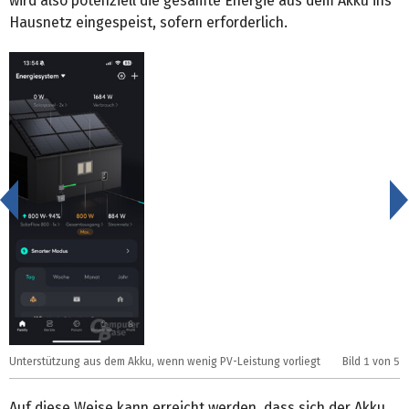
wird also potenziell die gesamte Energie aus dem Akku ins
Hausnetz eingespeist, sofern erforderlich.
<
Unterstützung aus dem Akku, wenn wenig PV-Leistung vorliegt
Bild
1
von 5
U
Auf diese Weise kann erreicht werden, dass sich der Akku