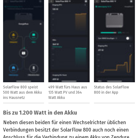
SolarFlow 800 speist
499 Watt fürs Haus aus
Status des SolarFlow
500 Watt aus dem Akku
135 Watt PV und 364
800 in der App
ins Hausnetz
Watt Akku
Bis zu 1.200 Watt in den Akku
Neben diesen beiden für einen Wechselrichter üblichen
Verbindungen besitzt der SolarFlow 800 auch noch einen
Anschluss für die Verbindung zu einem Akku von Zendure.