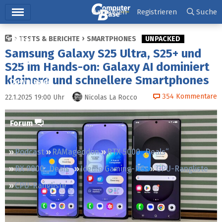
Hauptmenü
Anmelden
Registrieren
Suche
TESTS & BERICHTE
SMARTPHONES
UNPACKED
Ticker
Samsung Galaxy S25 Ultra, S25+ und
Tests
S25 im Hands-on: Galaxy AI dominiert
kleinere und schnellere Smartphones
Downloads
354
Kommentare
22.1.2025 19:00
Uhr
Nicolas La Rocco
Preisvergleich
Forum
Podcast
RAMageddon
RTX 5000 „Deals“
RX 9000 „Deals“
Ideale Gaming-PCs
GPU-Rangliste
CPU-Rangliste