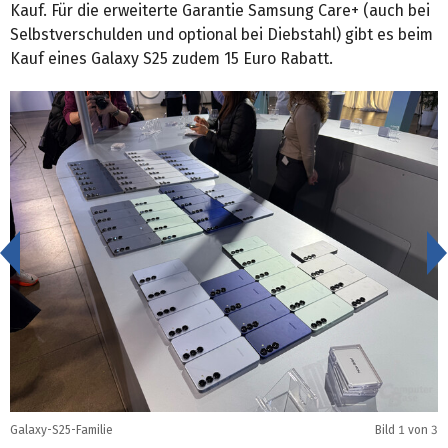
Kauf. Für die erweiterte Garantie Samsung Care+ (auch bei
Selbstverschulden und optional bei Diebstahl) gibt es beim
Kauf eines Galaxy S25 zudem 15 Euro Rabatt.
<
Galaxy-S25-Familie
Bild
1
von 3
G