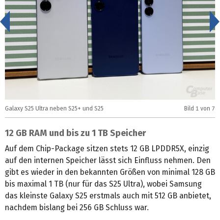
<
Galaxy S25 Ultra neben S25+ und S25
Bild
1
von 7
G
12 GB RAM und bis zu 1 TB Speicher
Auf dem Chip-Package sitzen stets 12 GB LPDDR5X, einzig
auf den internen Speicher lässt sich Einfluss nehmen. Den
gibt es wieder in den bekannten Größen von minimal 128 GB
bis maximal 1 TB (nur für das S25 Ultra), wobei Samsung
das kleinste Galaxy S25 erstmals auch mit 512 GB anbietet,
nachdem bislang bei 256 GB Schluss war.