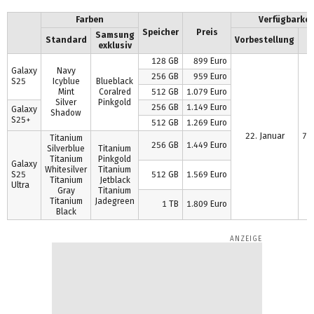
Farben
Verfügbarkei
Speicher
Preis
Samsung
Standard
Vorbestellung
H
exklusiv
128 GB
899 Euro
Galaxy
Navy
256 GB
959 Euro
S25
Icyblue
Blueblack
Mint
Coralred
512 GB
1.079 Euro
Silver
Pinkgold
256 GB
1.149 Euro
Galaxy
Shadow
S25+
512 GB
1.269 Euro
22. Januar
7. 
Titanium
256 GB
1.449 Euro
Silverblue
Titanium
Titanium
Pinkgold
Galaxy
Whitesilver
Titanium
S25
512 GB
1.569 Euro
Titanium
Jetblack
Ultra
Gray
Titanium
Titanium
Jadegreen
1 TB
1.809 Euro
Black