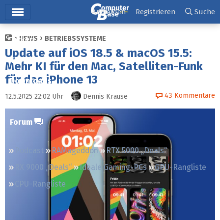
Hauptmenü
Anmelden
Registrieren
Suche
NEWS
BETRIEBSSYSTEME
Ticker
Update auf iOS 18.5 & macOS 15.5:
Tests
Mehr KI für den Mac, Satelliten-Funk
für das iPhone 13
Downloads
43
Kommentare
12.5.2025 22:02
Uhr
Dennis Krause
Preisvergleich
Forum
Podcast
RAMageddon
RTX 5000 „Deals“
RX 9000 „Deals“
Ideale Gaming-PCs
GPU-Rangliste
CPU-Rangliste