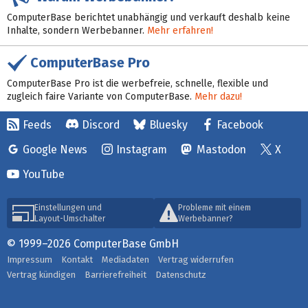
ComputerBase berichtet unabhängig und verkauft deshalb keine
Inhalte, sondern Werbebanner.
Mehr erfahren!
ComputerBase Pro
ComputerBase Pro ist die werbefreie, schnelle, flexible und
zugleich faire Variante von ComputerBase.
Mehr dazu!
Feeds
Discord
Bluesky
Facebook
Google News
Instagram
Mastodon
X
YouTube
Einstellungen und
Probleme mit einem
Layout-Umschalter
Werbebanner?
© 1999–2026 ComputerBase GmbH
Impressum
Kontakt
Mediadaten
Vertrag widerrufen
Vertrag kündigen
Barrierefreiheit
Datenschutz