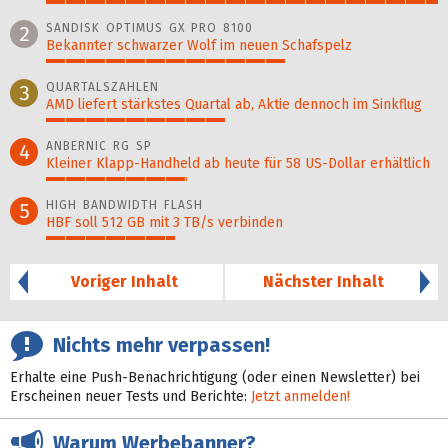
100%
SANDISK OPTIMUS GX PRO 8100
2
Bekannter schwarzer Wolf im neuen Schafspelz
61%
QUARTALSZAHLEN
3
AMD liefert stärkstes Quartal ab, Aktie dennoch im Sinkflug
46%
ANBERNIC RG SP
4
Kleiner Klapp-Hand­held ab heute für 58 US-Dollar er­hält­lich
36%
HIGH BANDWIDTH FLASH
5
HBF soll 512 GB mit 3 TB/s verbinden
33%
Voriger Inhalt
Nächster Inhalt
Nichts mehr verpassen!
Erhalte eine Push-Benachrichtigung (oder einen Newsletter) bei
Erscheinen neuer Tests und Berichte:
Jetzt anmelden!
Warum Werbebanner?