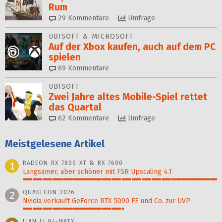
Rum
29
Kommentare
Umfrage
UBISOFT & MICROSOFT
Auf der Xbox kaufen, auch auf dem PC
spielen
69
Kommentare
UBISOFT
Zwei Jahre altes Mobile-Spiel rettet
das Quartal
62
Kommentare
Umfrage
Meistgelesene Artikel
RADEON RX 7800 XT & RX 7600
1
Langsamer, aber schöner mit FSR Upscaling 4.1
100%
QUAKECON 2026
2
Nvidia verkauft GeForce RTX 5090 FE und Co. zur UVP
52%
LIAN LI B4-MATX