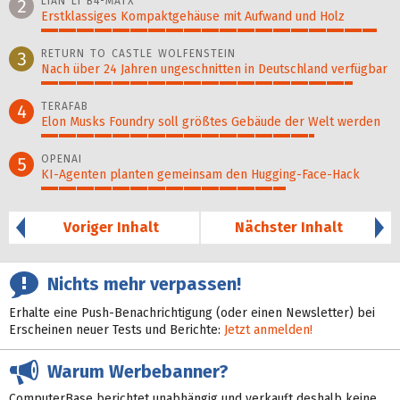
LIAN LI B4-MATX
2
Erstklassiges Kompaktgehäuse mit Aufwand und Holz
96%
RETURN TO CASTLE WOLFENSTEIN
3
Nach über 24 Jahren ungeschnitten in Deutschland verfügbar
89%
TERAFAB
4
Elon Musks Foundry soll größ­tes Gebäude der Welt werden
78%
OPENAI
5
KI-Agenten planten gemein­sam den Hugging-Face-Hack
70%
Voriger Inhalt
Nächster Inhalt
Nichts mehr verpassen!
Erhalte eine Push-Benachrichtigung (oder einen Newsletter) bei
Erscheinen neuer Tests und Berichte:
Jetzt anmelden!
Warum Werbebanner?
ComputerBase berichtet unabhängig und verkauft deshalb keine