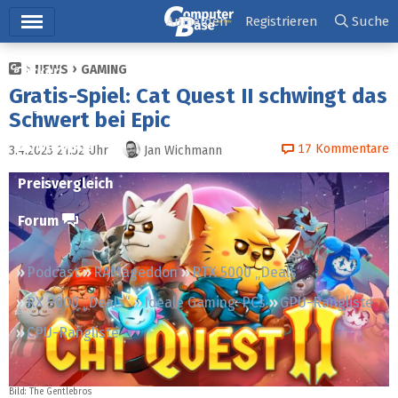
Hauptmenü
Anmelden
Registrieren
Suche
NEWS
GAMING
Ticker
Gratis-Spiel: Cat Quest II schwingt das
Tests
Schwert bei Epic
Downloads
17
Kommentare
3.4.2025 21:52
Uhr
Jan Wichmann
Preisvergleich
Forum
Podcast
RAMageddon
RTX 5000 „Deals“
RX 9000 „Deals“
Ideale Gaming-PCs
GPU-Rangliste
CPU-Rangliste
Bild: The Gentlebros