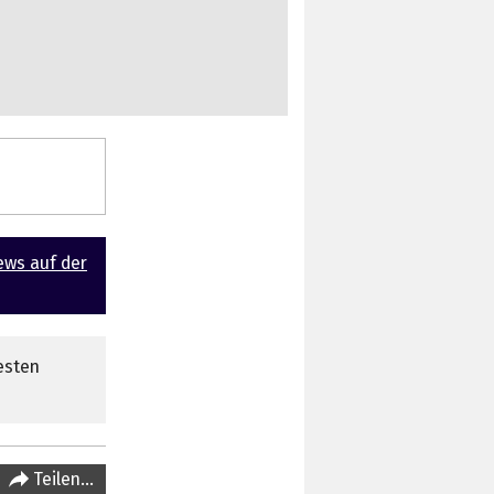
ews auf der
esten
Teilen…