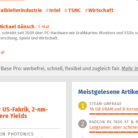
albleiterindustrie
Intel
TSMC
Wirtschaft
Michael Günsch
E-Mail
… schreibt seit 2009 über PC-Hardware wie Grafikkarten, Monitore und SSDs s
orschung, Spiele und Wirtschaft.
s
se Pro: werbefrei, schnell, flexibel und zugleich fair.
Mehr In
Meistgelesene Artike
STEAM-UMFRAGE
1
 US-Fabrik, 2-nm-
16 GB VRAM und 8 Kerne 
re Yields
100%
RADEON RX 7800 XT & R
2
Langsamer, aber schöner
CON PHOTONICS
97%