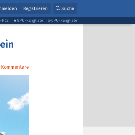
nmelden
Registrieren
Suche
g-PCs
GPU-Rangliste
CPU-Rangliste
 ein
Kommentare