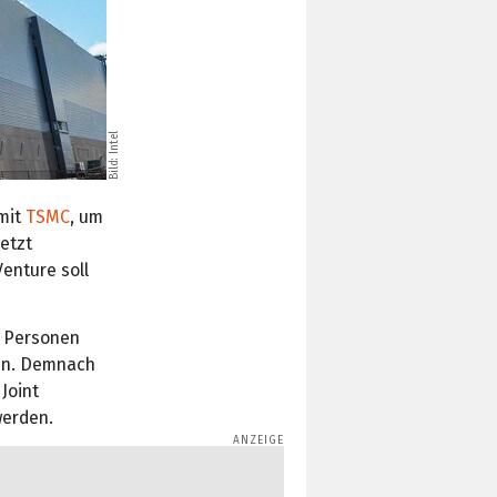
Bild: Intel
mit
TSMC
, um
Jetzt
 Venture soll
 Personen
en. Demnach
Joint
werden.