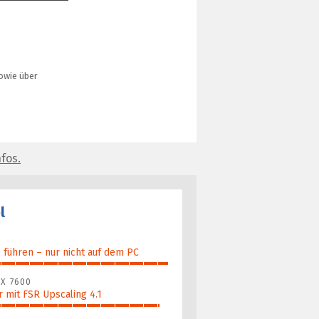
owie über
fos.
l
führen – nur nicht auf dem PC
X 7600
 mit FSR Upscaling 4.1