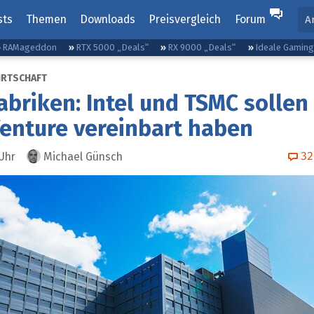
sts
Themen
Downloads
Preisvergleich
Forum
A
RAMageddon
RTX 5000 „Deals“
RX 9000 „Deals“
Ideale Gamin
IRTSCHAFT
abriken: Intel und TSMC sollen
Venture vereinbart haben
32
Uhr
Michael Günsch