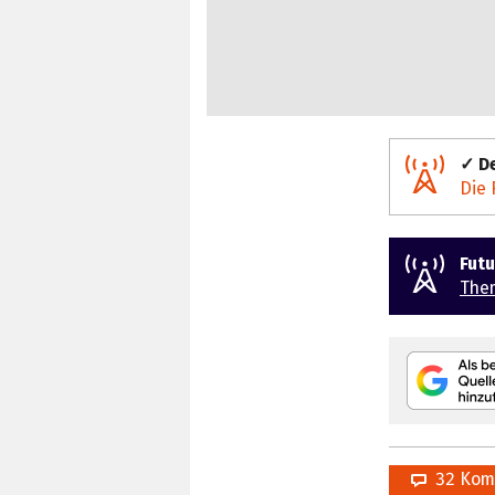
✓ De
Die 
Fut
The
32 Kom