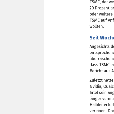
TSMC, der wel
20 Prozent an
oder weitere
TSMC auf Anf
wollten.
Seit Woche
Angesichts d
entsprechend
überraschend
dass TSMC ei
Bericht aus A
Zuletzt hatt
Nvidia, Qual
Intel sein an
länger vermu
Halbleiterfer
vereinen. Do