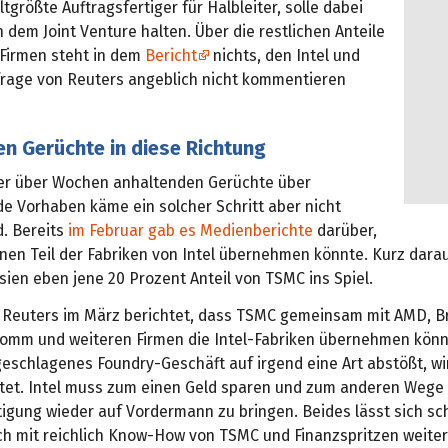
tgrößte Auftragsfertiger für Halbleiter, solle dabei
 dem Joint Venture halten. Über die restlichen Anteile
 Firmen steht in dem
Bericht
nichts, den Intel und
rage von Reuters angeblich nicht kommentieren
n Gerüchte in diese Richtung
er über Wochen anhaltenden Gerüchte über
e Vorhaben käme ein solcher Schritt aber nicht
. Bereits
im Februar gab es Medienberichte
darüber,
nen Teil der Fabriken von Intel übernehmen könnte. Kurz darau
sien eben jene 20 Prozent Anteil von TSMC ins Spiel.
e Reuters im März berichtet, dass TSMC gemeinsam mit AMD, 
comm und weiteren Firmen die Intel-Fabriken übernehmen könn
geschlagenes Foundry-Geschäft auf irgend eine Art abstößt, w
tet. Intel muss zum einen Geld sparen und zum anderen Wege 
tigung wieder auf Vordermann zu bringen. Beides lässt sich sc
ch mit reichlich Know-How von TSMC und Finanzspritzen weiter