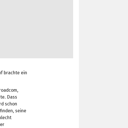
f brachte ein
Broadcom,
te. Dass
ird schon
finden, seine
hlecht
er