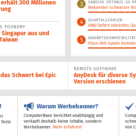
erhält 300 Millionen
SANDISK OPTIMUS GX P
3
Bekannter schwarzer Wo
rung
95%
QUARTALSZAHLEN
4
AMD liefert stärkstes Qu
LS FOUNDRY
70%
n Singapur aus und
ABWÄRTSKOMPATIBILITÄT
5
 Taiwan
Xbox-360-Spiele komme
55%
REMOTE-SOFTWARE
 das Schwert bei Epic
AnyDesk für diverse S
Version erschienen
Warum Werbebanner?
!
ComputerBase berichtet unabhängig und
Compu
er
verkauft deshalb keine Inhalte, sondern
schne
 Tests
Werbebanner.
Mehr erfahren!
von 