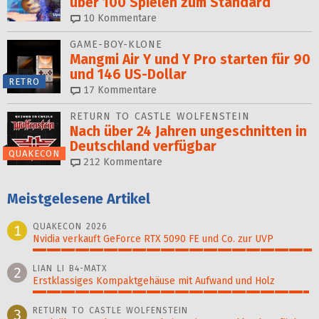
über 100 Spielen zum Standard
10
Kommentare
GAME-BOY-KLONE
Mangmi Air Y und Y Pro starten für 90
und 146 US-Dollar
RETRO
17
Kommentare
RETURN TO CASTLE WOLFENSTEIN
Nach über 24 Jahren ungeschnitten in
Deutschland verfügbar
QUAKECON
212
Kommentare
Meistgelesene Artikel
QUAKECON 2026
1
Nvidia verkauft GeForce RTX 5090 FE und Co. zur UVP
100%
LIAN LI B4-MATX
2
Erstklassiges Kompaktgehäuse mit Aufwand und Holz
99%
RETURN TO CASTLE WOLFENSTEIN
3