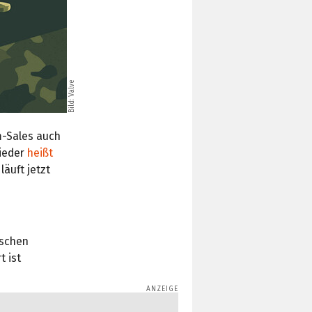
Bild: Valve
m-Sales auch
wieder
heißt
äuft jetzt
ischen
t ist