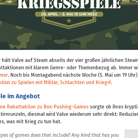
 hält Valve auf Steam abseits der vier großen jährlichen Stea
attaktionen mit klarem Genre- oder Themenbezug ab. Immer 
mmer
. Noch bis Montagabend nächste Woche (5. Mai um 19 Uhr) l
tion zu Spielen mit Militär, Schlachten und Krieg
.
ele im Angebot
ne Rabattaktion zu Box-Pushing-Games
sorgte ob ihres krypt
irnrunzeln, diesmal wird Valve wiederum sehr direkt: Reduzier
les, was mit Krieg zu tun hat.
pes of games does that include? Any kind that has you