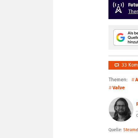
Fut
The
33 Kom
Themen:
A
Valve
Quelle:
Steam