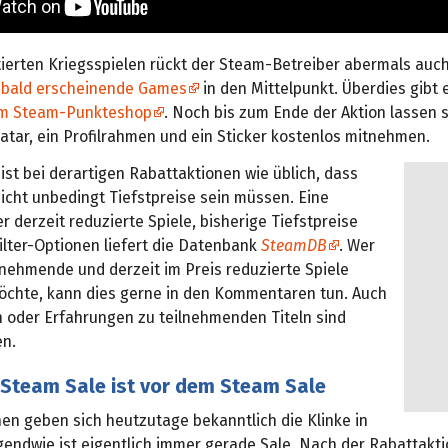
ierten Kriegsspielen rückt der Steam-Betreiber abermals auc
d
bald erscheinende Games
in den Mittelpunkt. Überdies gibt
im Steam-Punkteshop
. Noch bis zum Ende der Aktion lassen s
atar, ein Profilrahmen und ein Sticker kostenlos mitnehmen.
st bei derartigen Rabattaktionen wie üblich, dass
icht unbedingt Tiefstpreise sein müssen. Eine
r derzeit reduzierte Spiele, bisherige Tiefstpreise
ilter-Optionen liefert die Datenbank
SteamDB
. Wer
lnehmende und derzeit im Preis reduzierte Spiele
chte, kann dies gerne in den Kommentaren tun. Auch
oder Erfahrungen zu teilnehmenden Titeln sind
n.
Steam Sale ist vor dem Steam Sale
en geben sich heutzutage bekanntlich die Klinke in
gendwie ist eigentlich immer gerade Sale. Nach der Rabattakti