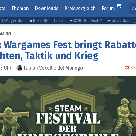
sts
Themen
Downloads
Preisvergleich
Forum
A
RAMageddon
RTX 5000 „Deals“
RX 9000 „Deals“
Ideale Gamin
AMING
 Wargames Fest bringt Rabatt
hten, Taktik und Krieg
33
15
Uhr
Fabian Vecellio del Monego