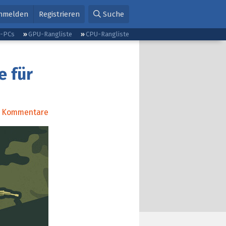
nmelden
Registrieren
Suche
g-PCs
GPU-Rangliste
CPU-Rangliste
e für
Kommentare