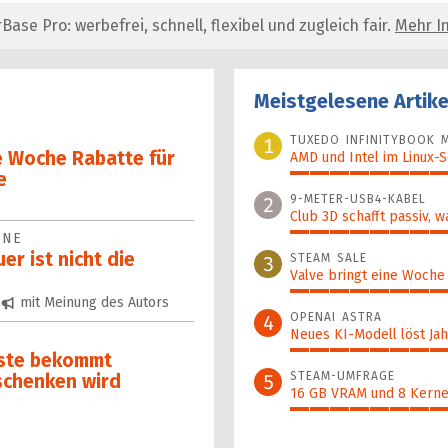
se Pro: werbefrei, schnell, flexibel und zugleich fair.
Mehr In
Meistgelesene Artike
TUXEDO INFINITYBOOK M
1
e Woche Rabatte für
AMD und Intel im Linux-
e
100%
9-METER-USB4-KABEL
2
Club 3D schafft passiv, w
INE
46%
r ist nicht die
STEAM SALE
3
Valve bringt eine Woche
44%
mit Meinung des Autors
OPENAI ASTRA
4
Neues KI-Modell löst Jahr
43%
ste bekommt
STEAM-UMFRAGE
5
schenken wird
16 GB VRAM und 8 Kerne 
41%