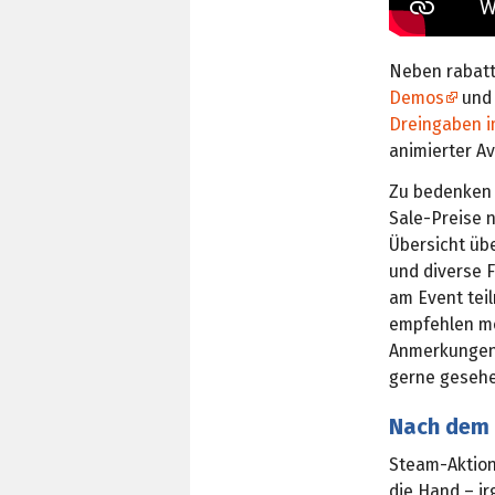
Neben rabatt
Demos
un
Dreingaben 
animierter Av
Zu bedenken i
Sale-Preise n
Übersicht übe
und diverse F
am Event tei
empfehlen mö
Anmerkungen 
gerne gesehe
Nach dem 
Steam-Aktion
die Hand – ir