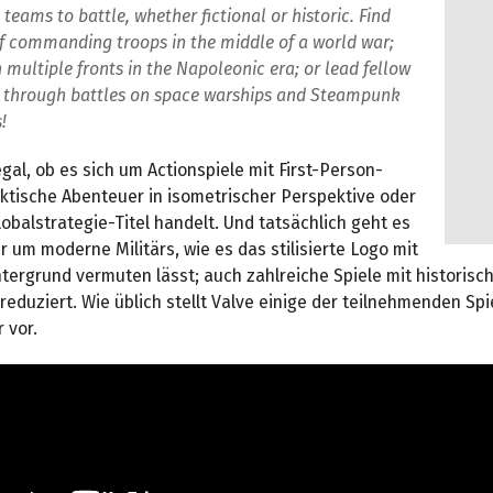
 teams to battle, whether fictional or historic. Find
f commanding troops in the middle of a world war;
n multiple fronts in the Napoleonic era; or lead fellow
s through battles on space warships and Steampunk
!
egal, ob es sich um Actionspiele mit First-Person-
ktische Abenteuer in isometrischer Perspektive oder
lobalstrategie-Titel handelt. Und tatsächlich geht es
r um moderne Militärs, wie es das stilisierte Logo mit
tergrund vermuten lässt; auch zahlreiche Spiele mit historisc
 reduziert. Wie üblich stellt Valve einige der teilnehmenden Sp
 vor.