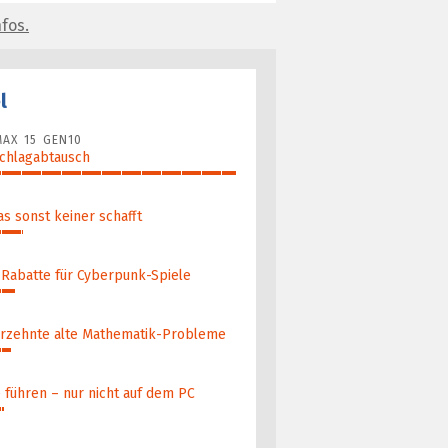
fos.
l
AX 15 GEN10
Schlagabtausch
as sonst keiner schafft
 Rabatte für Cyberpunk-Spiele
­zehn­te alte Ma­thematik-Pro­ble­me
führen – nur nicht auf dem PC