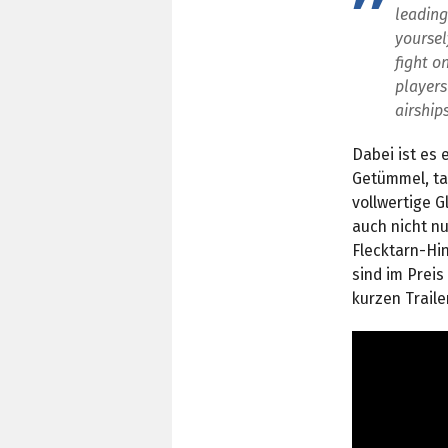
leading
yoursel
fight o
player
airships
Dabei ist es 
Getümmel, ta
vollwertige G
auch nicht nu
Flecktarn-Hin
sind im Preis
kurzen Trailer