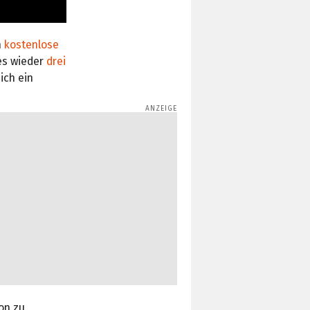
h
kostenlose
 es wieder
drei
ich ein
on zu