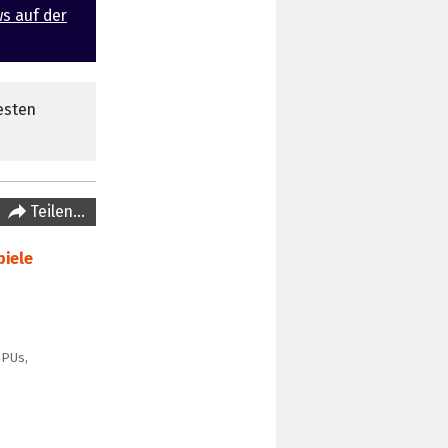
ws auf der
esten
Teilen…
piele
GPUs,