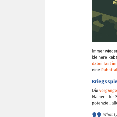
Immer wieder
kleinere Rab
dabei fast i
eine
Rabattak
Kriegsspi
Die
vergange
Namens für St
potenziell al
What ty