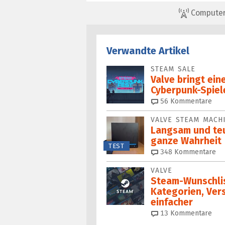
ComputerBa
Verwandte Artikel
STEAM SALE
Valve bringt ein
Cyberpunk-Spiel
56
Kommentare
VALVE STEAM MACH
Langsam und teue
ganze Wahrheit
TEST
348
Kommentare
VALVE
Steam-Wunschli
Kategorien, Ver
einfacher
13
Kommentare