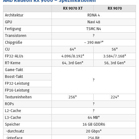
AMD Radeon RX 9000 – Spezifikationen
RX 9070 XT
RX 9070
Architektur
RDNA 4
GPU
Navi 48
Fertigung
TSMC N4
Transistoren
?
Chipgröße
~ 390 mm²*
CU
64*
56*
FP32-ALUs
4.096/8.192*
3.584/7.168*
RT-Kerne
64, 3rd Gen*
56, 3rd Gen*
Game-Takt
Boost-Takt
?
FP32-Leistung
FP16-Leistung
Textureinheiten
256*
224*
ROPs
?
L2-Cache
?
L3-Cache
64 MB*
Speicher
16 GB GDDR6
-durchsatz
20 Gbps*
-interface
256 Bit