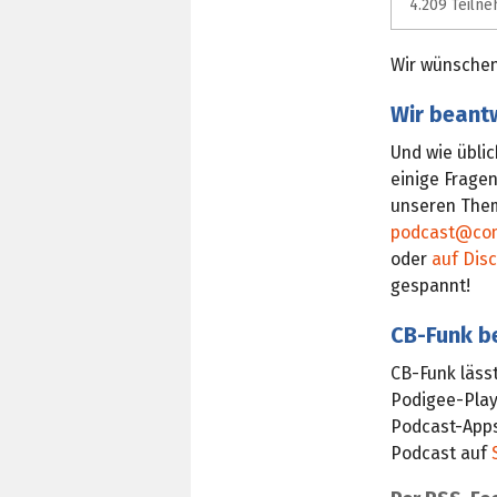
4.209 Teiln
Wir wünschen
Wir beant
Und wie übli
einige Frage
unseren Them
podcast@com
oder
auf Dis
gespannt!
CB-Funk b
CB-Funk lässt
Podigee-Play
Podcast-Apps
Podcast auf