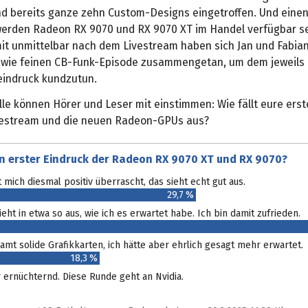
nd bereits ganze zehn Custom-Designs eingetroffen. Und einen
werden Radeon RX 9070 und RX 9070 XT im Handel verfügbar s
mit unmittelbar nach dem Livestream haben sich Jan und Fabia
n wie feinen CB-Funk-Episode zusammengetan, um dem jeweils
eindruck kundzutun.
lle können Hörer und Leser mit einstimmen: Wie fällt eure ers
estream und die neuen Radeon-GPUs aus?
in erster Eindruck der Radeon RX 9070 XT und RX 9070?
t mich diesmal positiv überrascht, das sieht echt gut aus.
29,7 %
sieht in etwa so aus, wie ich es erwartet habe. Ich bin damit zufrieden.
samt solide Grafikkarten, ich hätte aber ehrlich gesagt mehr erwartet.
18,3 %
 ernüchternd. Diese Runde geht an Nvidia.