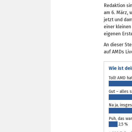
Redaktion si
am 6. März, 
jetzt und da
einer kleine
eigenen Erst
An dieser Ste
auf AMDs Liv
Wie ist de
Toll! AMD ha
Gut – alles 
Na ja, insge
Puh, das war
2,5 %