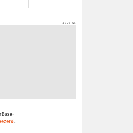
erBase-
eezer
.