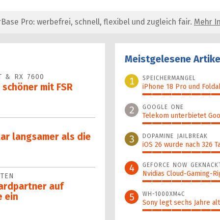
se Pro: werbefrei, schnell, flexibel und zugleich fair.
Mehr In
Meistgelesene Artike
T & RX 7600
SPEICHERMANGEL
1
 schöner mit FSR
iPhone 18 Pro und Fold
100%
GOOGLE ONE
2
Telekom unterbietet Goo
89%
lar langsamer als die
DOPAMINE JAILBREAK
3
iOS 26 wurde nach 326 T
89%
GEFORCE NOW GEKNACK
4
Nvidias Cloud-Gaming-Rig
RTEN
76%
ardpartner auf
WH-1000XM4C
5
 ein
Sony legt sechs Jahre al
63%