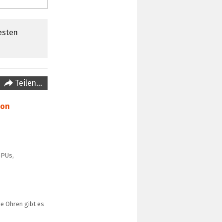
esten
Teilen…
eon
GPUs,
ie Ohren gibt es