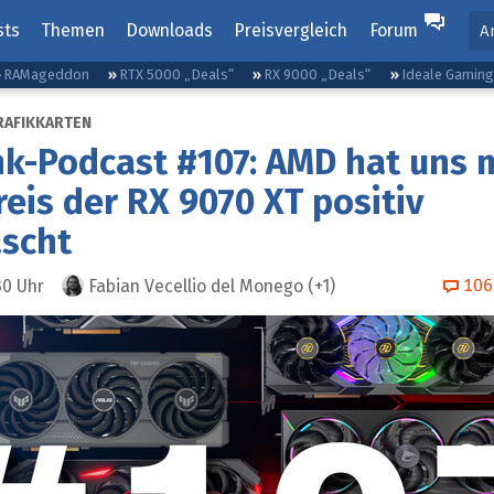
sts
Themen
Downloads
Preisvergleich
Forum
A
RAMageddon
RTX 5000 „Deals“
RX 9000 „Deals“
Ideale Gamin
RAFIKKARTEN
k-Podcast #107: AMD hat uns 
eis der RX 9070 XT positiv
ascht
106
30
Uhr
Fabian Vecellio del Monego
(+1)