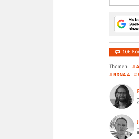
106 Ko
Themen:
RDNA 4
…
i