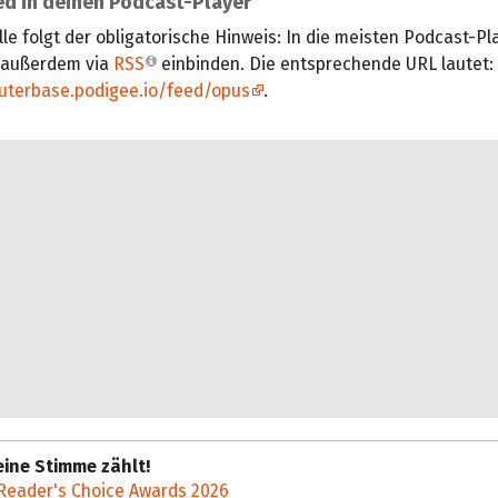
d in deinen Podcast-Player
lle folgt der obligatorische Hinweis: In die meisten Podcast-Pl
 außerdem via
RSS
einbinden. Die entsprechende URL lautet:
uterbase.podigee.io/feed/opus
.
ine Stimme zählt!
Reader's Choice Awards 2026