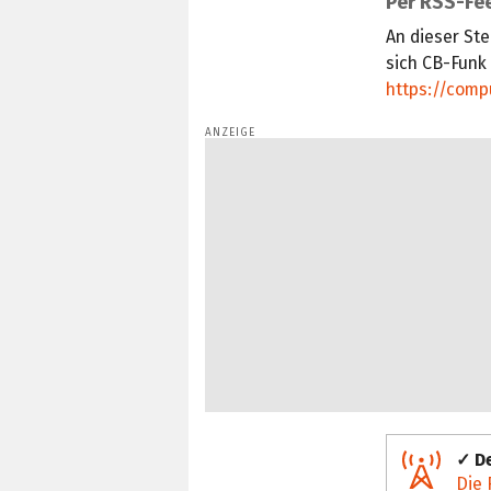
Per RSS-Fee
An dieser Ste
sich CB-Funk
https://comp
✓ De
Die 