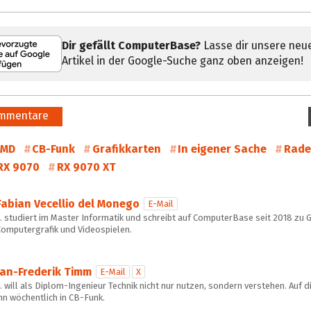
Dir gefällt ComputerBase?
Lasse dir unsere neu
Artikel in der Google-Suche ganz oben anzeigen!
mmentare
AMD
CB-Funk
Grafikkarten
In eigener Sache
Rad
RX 9070
RX 9070 XT
Fabian Vecellio del Monego
E-Mail
… studiert im Master Informatik und schreibt auf ComputerBase seit 2018 zu 
Computergrafik und Videospielen.
Jan-Frederik Timm
E-Mail
X
 will als Diplom-Ingenieur Technik nicht nur nutzen, sondern verstehen. Auf d
hn wöchentlich in CB-Funk.