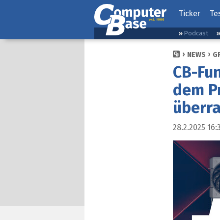
Ticker
Te
Podcast
NEWS
G
CB-Fun
dem Pr
überr
28.2.2025 16: