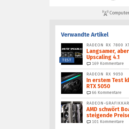
ComputerBa
Verwandte Artikel
RADEON RX 7800 X
Langsamer, aber
Upscaling 4.1
TEST
169
Kommentare
RADEON RX 9050
In erstem Test k
RTX 5050
66
Kommentare
RADEON-GRAFIKKA
AMD schwört Bo
steigende Preise
101
Kommentare