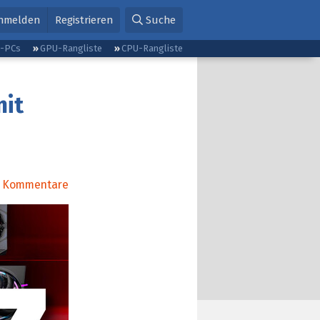
nmelden
Registrieren
Suche
g-PCs
GPU-Rangliste
CPU-Rangliste
mit
Kommentare