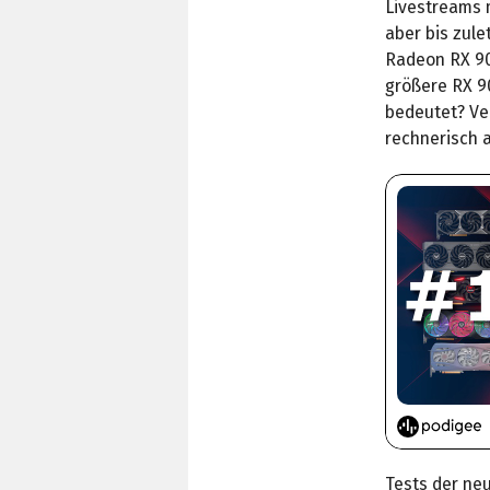
Livestreams m
aber bis zule
Radeon RX 907
größere RX 9
bedeutet? Ve
rechnerisch 
Tests der ne