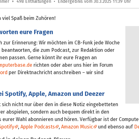
ehmer + 498 Enthaltungen • Endergebnis vom 30.3.2025 11:39 Uhr
 viel Spaß beim Zuhören!
worten eure Fragen
ch zur Erinnerung: Wir möchten im CB-Funk jede Woche
n beantworten, die zum Podcast, zur Redaktion oder
en passen. Gerne könnt ihr eure Fragen an
puterbase.de
richten oder aber uns hier im Forum
cord
per Direktnachricht anschreiben – wir sind
ei Spotify, Apple, Amazon und Deezer
 sich nicht nur über den in diese Notiz eingebetteten
er abspielen, sondern auch bequem direkt in den
 eurer Wahl abonnieren und hören. Verfügbar ist der Comput
Spotify
,
Apple Podcasts
,
Amazon Music
und ebenso auf
D