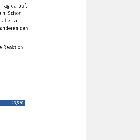
 Tag darauf,
ein. Schon
n aber zu
 anderen den
te Reaktion
49,5 %