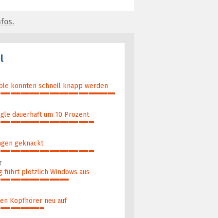
fos.
l
able könnten schnell knapp werden
gle dauerhaft um 10 Prozent
agen geknackt
T
 führt plötzlich Windows aus
ten Kopfhörer neu auf