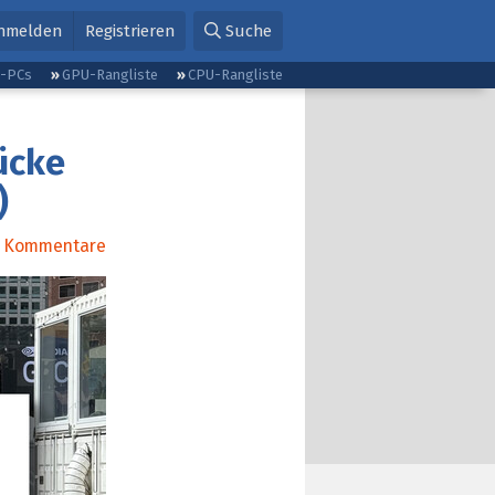
nmelden
Registrieren
Suche
g-PCs
GPU-Rangliste
CPU-Rangliste
ücke
)
Kommentare