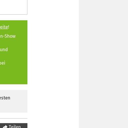
eite
!
sen-Show
 und
bei
esten
Teilen…