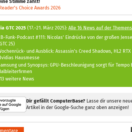
ine Stimme zählt!
Reader's Choice Awards 2026
ia GTC 2025
(17.–21. März 2025):
Alle 16 News auf der Themens
B-Funk-Podcast #111: Nicolas' Eindrücke von der großen Jen
GTC 25)
ochenrück- und Ausblick: Assassin's Creed Shadows, HL2 RTX
Nvidias Hausmesse
amsung und Synopsys: GPU-Beschleunigung sorgt für Tempo 
albleiterfirmen
13 weitere News
Dir gefällt ComputerBase?
Lasse dir unsere neu
Artikel in der Google-Suche ganz oben anzeigen!
mentare