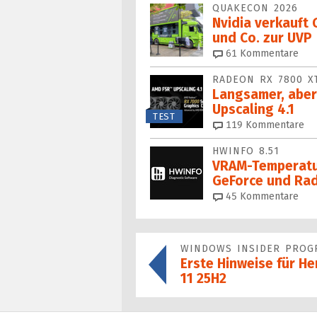
QUAKECON 2026
Nvidia verkauft
und Co. zur UVP
61
Kommentare
RADEON RX 7800 X
Langsamer, aber
Upscaling 4.1
TEST
119
Kommentare
HWINFO 8.51
VRAM-Temperatur
GeForce und Ra
45
Kommentare
WINDOWS INSIDER PROG
Erste Hinweise für H
11 25H2