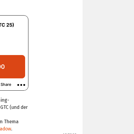
ing-
r GTC (und der
em Thema
hadow
.