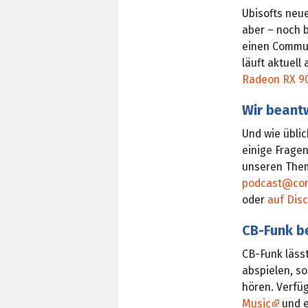
Ubisofts neu
aber – noch b
einen Commun
läuft aktuel
Radeon RX 90
Wir beant
Und wie übli
einige Frage
unseren Them
podcast@com
oder
auf Dis
CB-Funk b
CB-Funk lässt
abspielen, s
hören. Verfü
Music
und 