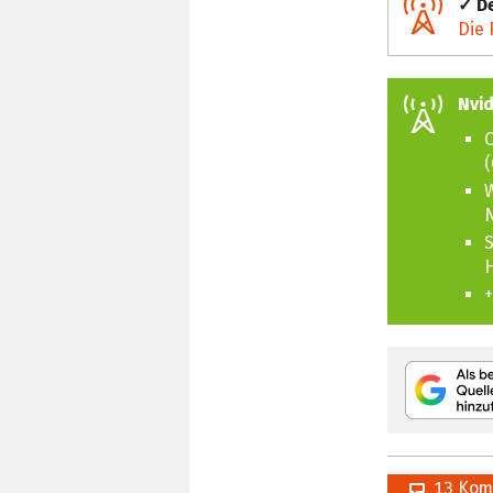
✓ De
Die 
Nvid
C
(
W
S
H
+
13 Kom