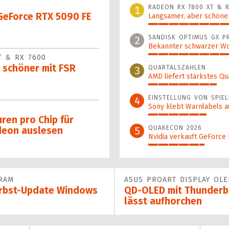
RADEON RX 7800 XT & R
1
 GeForce RTX 5090 FE
Langsamer, aber schöner
100%
SANDISK OPTIMUS GX P
2
Bekannter schwarzer Wo
T & RX 7600
46%
 schöner mit FSR
QUARTALSZAHLEN
3
AMD liefert stärkstes Qu
34%
EINSTELLUNG VON SPIEL
4
Sony klebt Warnlabels a
29%
en pro Chip für
QUAKECON 2026
5
deon auslesen
Nvidia verkauft GeForce
28%
RAM
ASUS PROART DISPLAY OLE
erbst-Update Windows
QD-OLED mit Thunderbo
lässt aufhorchen