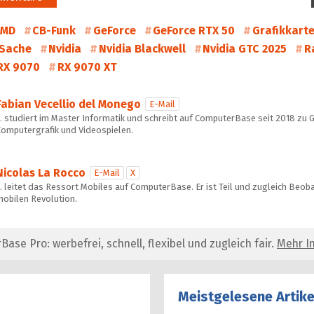
AMD
CB-Funk
GeForce
GeForce RTX 50
Grafikkart
 Sache
Nvidia
Nvidia Blackwell
Nvidia GTC 2025
R
RX 9070
RX 9070 XT
Fabian Vecellio del Monego
E-Mail
… studiert im Master Informatik und schreibt auf ComputerBase seit 2018 zu 
Computergrafik und Videospielen.
Nicolas La Rocco
E-Mail
X
 leitet das Ressort Mobiles auf ComputerBase. Er ist Teil und zugleich Beob
mobilen Revolution.
se Pro: werbefrei, schnell, flexibel und zugleich fair.
Mehr In
Meistgelesene Artike