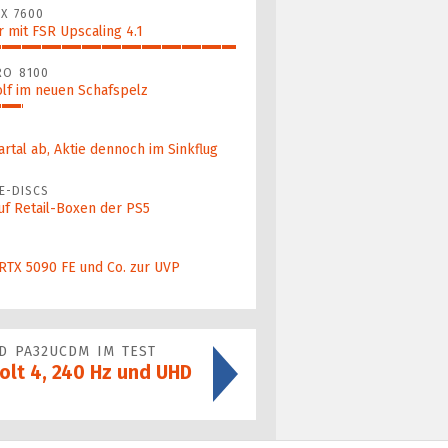
X 7600
 mit FSR Upscaling 4.1
RO 8100
lf im neuen Schafspelz
artal ab, Aktie dennoch im Sinkflug
E-DISCS
uf Retail-Boxen der PS5
 RTX 5090 FE und Co. zur UVP
D PA32UCDM IM TEST
lt 4, 240 Hz und UHD