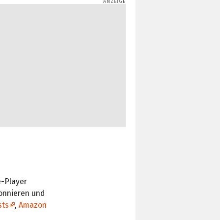
e-Player
onnieren und
sts
,
Amazon