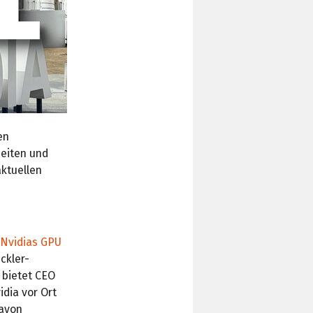
en
heiten und
aktuellen
Nvidias GPU
ckler-
 bietet CEO
dia vor Ort
davon