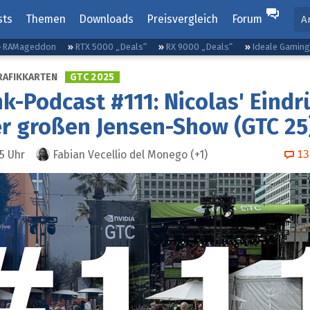
sts
Themen
Downloads
Preisvergleich
Forum
A
RAMageddon
RTX 5000 „Deals“
RX 9000 „Deals“
Ideale Gamin
RAFIKKARTEN
GTC 2025
k-Podcast #111: Nicolas' Eindr
r großen Jensen-Show (GTC 25
13
15
Uhr
Fabian Vecellio del Monego
(+1)