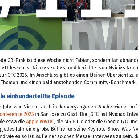
sode CB-Funk ist diese Woche nicht Fabian, sondern Jan abhand
attdessen ist Nicolas zu Gast und berichtet von Nvidias Neu
zur GTC 2025. Im Anschluss gibt es einen kleinen Übersicht zu 
Themen und einen bald anstehenden Community-Benchmark.
ie einhundertelfte Episode
m Jahr, war Nicolas auch in der vergangenen Woche wieder auf
onference 2025
in San José zu Gast. Die „GTC“ ist Nvidias Entwi
ie etwa die
Apple WWDC
, die MS Build oder die Google I/O und
 jedes Jahr eine große Bühne für seine Keynote-Show. Was Nvi
nd wie es so ist, auf einer solchen Messe unterwegs zu sein, 