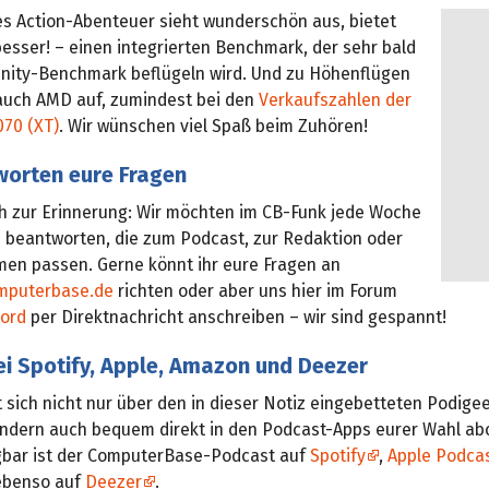
es Action-Abenteuer sieht wunderschön aus, bietet
esser! – einen integrierten Benchmark, der sehr bald
ity-Benchmark beflügeln wird. Und zu Höhenflügen
l auch AMD auf, zumindest bei den
Verkaufszahlen der
70 (XT)
. Wir wünschen viel Spaß beim Zuhören!
worten eure Fragen
ch zur Erinnerung: Wir möchten im CB-Funk jede Woche
n beantworten, die zum Podcast, zur Redaktion oder
en passen. Gerne könnt ihr eure Fragen an
puterbase.de
richten oder aber uns hier im Forum
cord
per Direktnachricht anschreiben – wir sind gespannt!
ei Spotify, Apple, Amazon und Deezer
 sich nicht nur über den in dieser Notiz eingebetteten Podige
ondern auch bequem direkt in den Podcast-Apps eurer Wahl ab
gbar ist der ComputerBase-Podcast auf
Spotify
,
Apple Podca
ebenso auf
Deezer
.