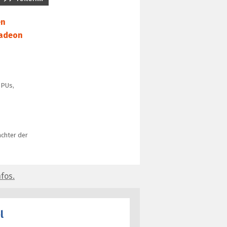
en
adeon
GPUs,
achter der
fos.
l