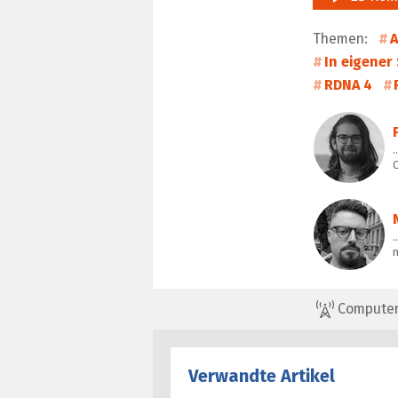
Themen:
In eigener
RDNA 4
…
ComputerBa
Verwandte Artikel