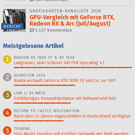
GRAFIKKARTEN-RANGLISTE 2026
GPU-Vergleich mit GeForce RTX,
Radeon RX & Arc (Juli/August)
BERICHT
5.137
Kommentare
Meistgelesene Artikel
RADEON RX 7800 XT & RX 7600
1
Langsamer, aber schöner mit FSR Upscaling 4.1
100%
QUAKECON 2026
2
Nvidia verkauft GeForce RTX 5090 FE und Co. zur UVP
52%
LIAN LI B4-MATX
3
Erstklassiges Kompaktgehäuse mit Aufwand und Holz
48%
RETURN TO CASTLE WOLFENSTEIN
4
Nach über 24 Jahren ungeschnitten in Deutschland verfügbar
42%
TERAFAB
5
Elon Musks Foundry soll größ­tes Gebäude der Welt werden