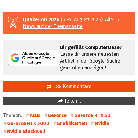
QuakeCon 2026
(6.–9. August 2026):
Alle 16
News auf der Themenseite
!
Dir gefällt ComputerBase?
Lasse dir unsere neuesten
Artikel in der Google-Suche
ganz oben anzeigen!
188 Kommentare
Teilen…
Themen:
Asus
GeForce
GeForce RTX 50
GeForce RTX 5090
Grafikkarten
Nvidia
Nvidia Blackwell