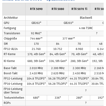
RTX 5090
RTX 5080
RTX 5070 Ti
RTX 507
Architektur
Blackwell
GPU
GB202*
GB203*
GB
Fertigung
4 nm TSMC
Transistoren
92 Mrd.*
?
Chipgröße
744 mm²*
377 mm²*
SM
170
84
70
48
FP32-ALUs
21.760
10.752
8.960
6.144
RT-Kerne
170, 4th Gen*
84, 4th Gen*
70, 4th Gen*
48, 4th G
KI-Kerne
680, 5th Gen*
336, 5th Gen*
280, 5th Gen*
192, 5th G
Base-Takt
2.010 MHz
2.300 MHz
2.300 MHz
2.160 M
Boost-Takt
2.410 MHz
2.620 MHz
2.450 MHz
2.510 M
FP32-Leistung
104.8 TFLOPS*
56.28 TFLOPS*
44.35 TFLOPS*
30.84 TFLO
FP16-Leistung
104.8 TFLOPS*
56.28 TFLOPS*
44.35 TFLOPS*
30.84 TFLO
FP16-Leistung
?
über Tensor
Textureinheiten
680*
336*
280*
192*
ROPs
?