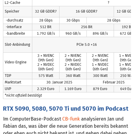
L2-Cache
?
Speicher
32 GB GDDR7
16 GB GDDR7
12 GB GD
-durchsatz
28 Gbps
30 Gbps
28 Gbps
-interface
512 Bit
256 Bit
192 Bit
-bandbreite
1.792 GB/s
960 GB/s
896 GB/s
672 GB/
Slot-Anbindung
PCIe 5.0 ×16
3 × NVENC
2 × NVENC
2 × NVENC
1 × NVEN
(9th Gen)
(9th Gen)
(9th Gen)
(9th Gen
Video-Engine
2 × NVDEC
2 × NVDEC
1 × NVDEC
1 × NVDE
(6th Gen)
(6th Gen)
(6th Gen)
(6th Gen
TDP
575 Watt
360 Watt
300 Watt
250 Wat
Marktstart
30. Januar 2025
Februar 2025
UVP
2.329 Euro
1.169 Euro
879 Euro
649 Eur
*
nicht offiziell bestätigt
RTX 5090, 5080, 5070 Ti und 5070 im Podcast
Im ComputerBase-Podcast
CB-Funk
analysieren Jan und
Fabian das, was über die neue Generation bereits bekannt
oder eben auch nicht bekannt ist, und gehen dabei neben