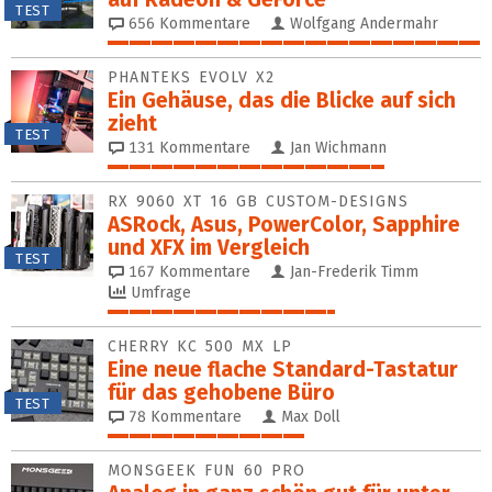
TEST
656
Kommentare
Wolfgang Andermahr
100%
PHANTEKS EVOLV X2
Ein Gehäuse, das die Blicke auf sich
zieht
TEST
131
Kommentare
Jan Wichmann
74%
RX 9060 XT 16 GB CUSTOM-DESIGNS
ASRock, Asus, PowerColor, Sapphire
und XFX im Vergleich
TEST
167
Kommentare
Jan-Frederik Timm
Umfrage
61%
CHERRY KC 500 MX LP
Eine neue flache Standard-Tastatur
für das gehobene Büro
TEST
78
Kommentare
Max Doll
53%
MONSGEEK FUN 60 PRO