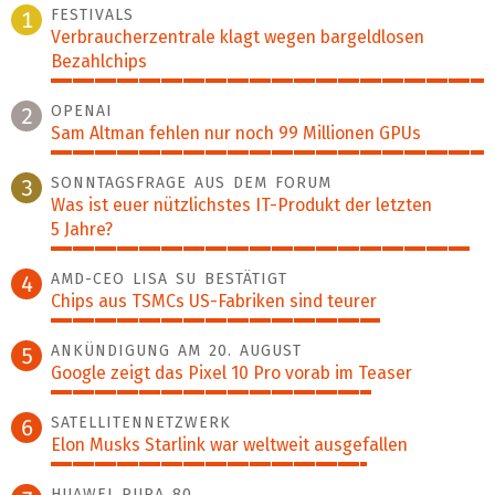
FESTIVALS
1
Verbraucherzentrale klagt wegen bargeldlosen
Bezahlchips
100%
OPENAI
2
Sam Altman fehlen nur noch 99 Millionen GPUs
100%
SONNTAGSFRAGE AUS DEM FORUM
3
Was ist euer nützlichstes IT-Produkt der letzten
5 Jahre?
97%
AMD-CEO LISA SU BESTÄTIGT
4
Chips aus TSMCs US-Fabriken sind teurer
76%
ANKÜNDIGUNG AM 20. AUGUST
5
Google zeigt das Pixel 10 Pro vorab im Teaser
74%
SATELLITENNETZWERK
6
Elon Musks Starlink war weltweit ausgefallen
73%
HUAWEI PURA 80