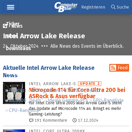
Hauptmenü
Anmelden
Registrieren
Suche
Ticker
NEWS
Intel Arrow Lake Release
Tests
24. Oktober 2024 +++ Alle News des Events im Überblick.
Downloads
Preisvergleich
Aktuelle Intel Arrow Lake Release
Feed
Forum
News
INTEL ARROW LAKE-S
UPDATE 2
Microcode 114 für Core Ultra 200 bei
Podcast
RAMageddon
RTX 5000 „Deals“
ASRock & Asus verfügbar
RX 9000 „Deals“
Ideale Gaming-PCs
GPU-Rangliste
Für Intel Core Ultra 200S alias Arrow Lake-S steht
das Update auf Microcode 114 an. Bringt es mehr
CPU-Rangliste
Gaming-Leistung?
191
Kommentare
17.12.2024
INTEL CORE ULTRA 200HX