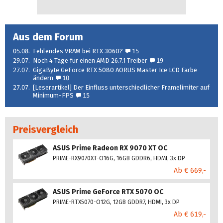
Aus dem Forum
05.08.
Fehlendes VRAM bei RTX 3060?
15
29.07.
Noch 4 Tage für einen AMD 26.7.1 Treiber
19
27.07.
GigaByte GeForce RTX 5080 AORUS Master Ice LCD Farbe
ändern
10
27.07.
[Leserartikel] Der Einfluss unterschiedlicher Framelimiter auf
Minimum-FPS
15
Preisvergleich
ASUS Prime Radeon RX 9070 XT OC
PRIME-RX9070XT-O16G, 16GB GDDR6, HDMI, 3x DP
Ab € 669,-
ASUS Prime GeForce RTX 5070 OC
PRIME-RTX5070-O12G, 12GB GDDR7, HDMI, 3x DP
Ab € 619,-