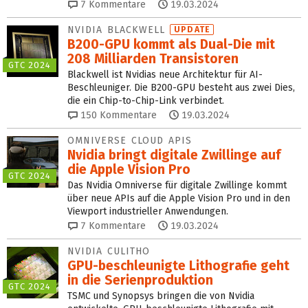
7
Kommentare
19.03.2024
NVIDIA BLACKWELL
UPDATE
B200-GPU kommt als Dual-Die mit
208 Milliarden Transistoren
GTC 2024
Blackwell ist Nvidias neue Architektur für AI-
Beschleuniger. Die B200-GPU besteht aus zwei Dies,
die ein Chip-to-Chip-Link verbindet.
150
Kommentare
19.03.2024
OMNIVERSE CLOUD APIS
Nvidia bringt digitale Zwillinge auf
die Apple Vision Pro
GTC 2024
Das Nvidia Omniverse für digitale Zwillinge kommt
über neue APIs auf die Apple Vision Pro und in den
Viewport industrieller Anwendungen.
7
Kommentare
19.03.2024
NVIDIA CULITHO
GPU-beschleunigte Lithografie geht
in die Serienproduktion
GTC 2024
TSMC und Synopsys bringen die von Nvidia