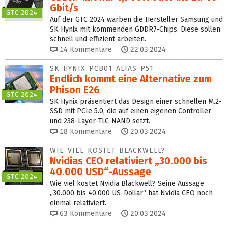
Gbit/s
GTC 2024
Auf der GTC 2024 warben die Hersteller Samsung und
SK Hynix mit kommenden GDDR7-Chips. Diese sollen
schnell und effizient arbeiten.
14
Kommentare
22.03.2024
SK HYNIX PCB01 ALIAS P51
Endlich kommt eine Alternative zum
Phison E26
GTC 2024
SK Hynix präsentiert das Design einer schnellen M.2-
SSD mit PCIe 5.0, die auf einen eigenen Controller
und 238-Layer-TLC-NAND setzt.
18
Kommentare
20.03.2024
WIE VIEL KOSTET BLACKWELL?
Nvidias CEO relativiert „30.000 bis
40.000 USD“-Aussage
GTC 2024
Wie viel kostet Nvidia Blackwell? Seine Aussage
„30.000 bis 40.000 US-Dollar“ hat Nvidia CEO noch
einmal relativiert.
63
Kommentare
20.03.2024