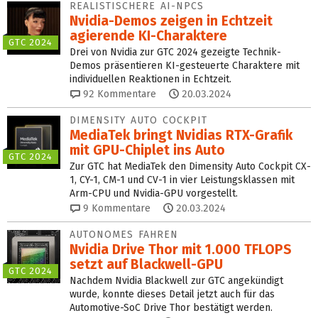
REALISTISCHERE AI-NPCS
Nvidia-Demos zeigen in Echtzeit
agierende KI-Charaktere
GTC 2024
Drei von Nvidia zur GTC 2024 gezeigte Technik-
Demos präsentieren KI-gesteuerte Charaktere mit
individuellen Reaktionen in Echtzeit.
92
Kommentare
20.03.2024
DIMENSITY AUTO COCKPIT
MediaTek bringt Nvidias RTX-Grafik
mit GPU-Chiplet ins Auto
GTC 2024
Zur GTC hat MediaTek den Dimensity Auto Cockpit CX-
1, CY-1, CM-1 und CV-1 in vier Leistungsklassen mit
Arm-CPU und Nvidia-GPU vorgestellt.
9
Kommentare
20.03.2024
AUTONOMES FAHREN
Nvidia Drive Thor mit 1.000 TFLOPS
setzt auf Blackwell-GPU
GTC 2024
Nachdem Nvidia Blackwell zur GTC angekündigt
wurde, konnte dieses Detail jetzt auch für das
Automotive-SoC Drive Thor bestätigt werden.