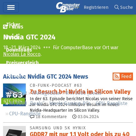
Hauptmenü
Anmelden
Registrieren
Suche
Ticker
NEWS
Nvidia GTC 2024
Tests
18.–21. März 2024 +++ Für ComputerBase vor Ort war
Downloads
Nicolas La Rocco
.
Preisvergleich
Forum
Aktuelle Nvidia GTC 2024 News
Feed
CB-FUNK-PODCAST #63
Zu Besuch bei Nvidia im Silicon Valley
Podcast
RAMageddon
RTX 5000 „Deals“
In der 63. Episode berichtet Nicolas von seiner Reise
GTC 2024
RX 9000 „Deals“
Ideale Gaming-PCs
GPU-Rangliste
zur Nvidia GTC 2024 inklusive Besuch im neuen
Nvidia-Headquarter im Silicon Valley.
CPU-Rangliste
18
Kommentare
03.04.2024
SAMSUNG UND SK HYNIX
GDDR7 mit nur 1,1 Volt oder bis zu 40