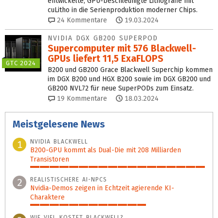
entwickelte, GPU-beschleunigte Lithografie mit
cuLitho in die Serienproduktion moderner Chips.
24
Kommentare
19.03.2024
NVIDIA DGX GB200 SUPERPOD
Supercomputer mit 576 Blackwell-
GPUs liefert 11,5 ExaFLOPS
GTC 2024
B200 und GB200 Grace Blackwell Superchip kommen
im DGX B200 und HGX B200 sowie im DGX GB200 und
GB200 NVL72 für neue SuperPODs zum Einsatz.
19
Kommentare
18.03.2024
Meistgelesene News
NVIDIA BLACKWELL
1
B200-GPU kommt als Dual-Die mit 208 Milliarden
Transistoren
100%
REALISTISCHERE AI-NPCS
2
Nvidia-Demos zeigen in Echtzeit agierende KI-
Charaktere
66%
WIE VIEL KOSTET BLACKWELL?