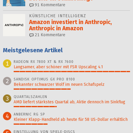
91
Kommentare
KÜNSTLICHE INTELLIGENZ
Amazon investiert in Anthropic,
Anthropic in Amazon
21
Kommentare
Meistgelesene Artikel
RADEON RX 7800 XT & RX 7600
1
Langsamer, aber schöner mit FSR Upscaling 4.1
100%
SANDISK OPTIMUS GX PRO 8100
2
Bekannter schwarzer Wolf im neuen Schafspelz
49%
QUARTALSZAHLEN
3
AMD liefert stärkstes Quartal ab, Aktie dennoch im Sinkflug
37%
ANBERNIC RG SP
4
Kleiner Klapp-Hand­held ab heute für 58 US-Dollar er­hält­lich
29%
EINSTELLUNG VON SPIELE-DISCS