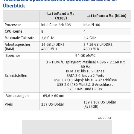
Überblick
LattePanda Mu
LattePanda Mu (N100)
(N305)
Prozessor
Intel Core i3-N305
Intel N100
CPU-Kerne
8
4
Maximale Taktrate
3,8 GHz
3,4 GHz
Arbeitsspeicher
16 GB LPDDR5,
8 / 16 GB LPDDR5,
(RAM)
4800 MHz
4800 MHz
Speicher
64 GB eMMC
3 × HDMI/DisplayPort, maximal 4.096 × 2.160 mit
60 Hz
PCIe 3.0: bis zu 9 Lanes
Schnittstellen
SATA 3.0: bis zu 2 Ports
USB 3.2 (10 Gbps): bis zu 4 Anschlüsse
USB 2.0 (480 Mbit/s): 8 Anschlüsse
I2C, UART und GPIOs
Abmessungen
69,6 × 60 mm
139 / 169 US-Dollar
Preis
259 US-Dollar
(8/16GB)