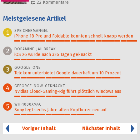
22
Kommentare
Meistgelesene Artikel
SPEICHERMANGEL
1
iPhone 18 Pro und Foldable könnten schnell knapp werden
100%
DOPAMINE JAILBREAK
2
iOS 26 wurde nach 326 Tagen geknackt
87%
GOOGLE ONE
3
Telekom unterbietet Google dauerhaft um 10 Prozent
87%
GEFORCE NOW GEKNACKT
4
Nvidias Cloud-Gaming-Rig führt plötzlich Windows aus
84%
WH-1000XM4C
5
Sony legt sechs Jahre alten Kopfhörer neu auf
65%
Voriger Inhalt
Nächster Inhalt