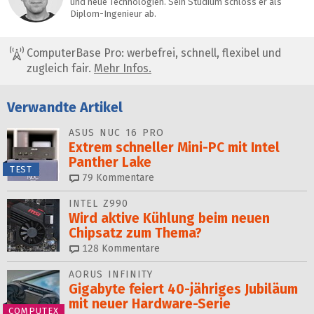
und neue Technologien. Sein Studium schloss er als
Diplom-Ingenieur ab.
ComputerBase Pro: werbefrei, schnell, flexibel und
zugleich fair.
Mehr Infos.
Verwandte Artikel
ASUS NUC 16 PRO
Extrem schneller Mini-PC mit Intel
Panther Lake
TEST
79
Kommentare
INTEL Z990
Wird aktive Kühlung beim neuen
Chipsatz zum Thema?
128
Kommentare
AORUS INFINITY
Gigabyte feiert 40-jähriges Jubiläum
mit neuer Hardware-Serie
COMPUTEX