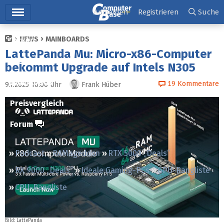
Hauptmenü
Anmelden
Registrieren
Suche
NEWS
MAINBOARDS
Ticker
LattePanda Mu: Micro-x86-Computer
Tests
bekommt Upgrade auf Intels N305
Downloads
19
Kommentare
9.1.2025 10:00
Uhr
Frank Hüber
Preisvergleich
Forum
Podcast
RAMageddon
RTX 5000 „Deals“
RX 9000 „Deals“
Ideale Gaming-PCs
GPU-Rangliste
CPU-Rangliste
Bild: LattePanda