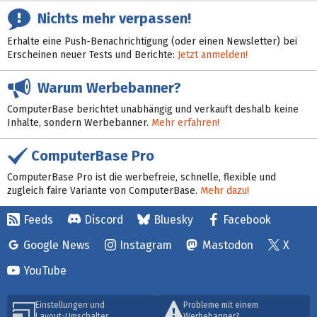
Nichts mehr verpassen!
Erhalte eine Push-Benachrichtigung (oder einen Newsletter) bei
Erscheinen neuer Tests und Berichte:
Jetzt anmelden!
Warum Werbebanner?
ComputerBase berichtet unabhängig und verkauft deshalb keine
Inhalte, sondern Werbebanner.
Mehr erfahren!
ComputerBase Pro
ComputerBase Pro ist die werbefreie, schnelle, flexible und
zugleich faire Variante von ComputerBase.
Mehr dazu!
Feeds
Discord
Bluesky
Facebook
Google News
Instagram
Mastodon
X
YouTube
Einstellungen und
Probleme mit einem
Layout-Umschalter
Werbebanner?