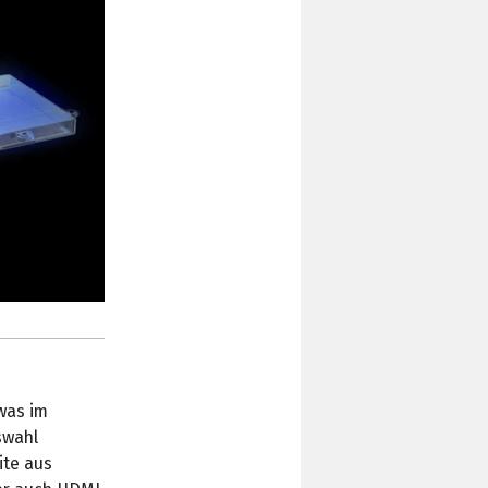
was im
swahl
ite aus