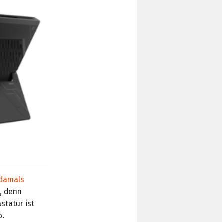
damals
t, denn
statur ist
b.