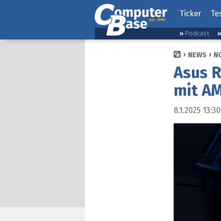
Ticker
Te
Podcast
NEWS
N
Asus R
mit AM
8.1.2025 13:30