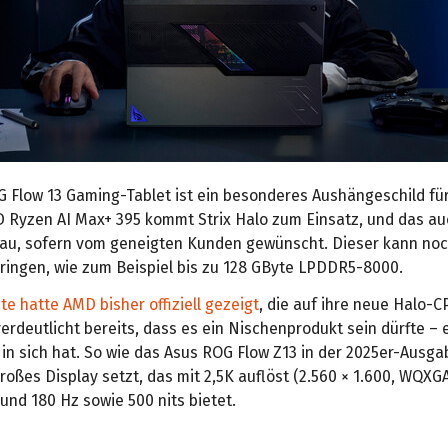
 Flow 13 Gaming-Tablet ist ein besonderes Aushängeschild fü
 Ryzen AI Max+ 395 kommt Strix Halo zum Einsatz, und das au
u, sofern vom geneigten Kunden gewünscht. Dieser kann no
ingen, wie zum Beispiel bis zu 128 GByte LPDDR5-8000.
te hatte AMD bisher offiziell gezeigt
, die auf ihre neue Halo-C
erdeutlicht bereits, dass es ein Nischenprodukt sein dürfte – e
 in sich hat. So wie das Asus ROG Flow Z13 in der 2025er-Ausga
 großes Display setzt, das mit 2,5K auflöst (2.560 × 1.600, WQXGA
und 180 Hz sowie 500 nits bietet.