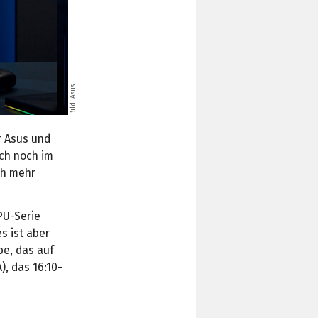
Bild: Asus
r Asus und
ch noch im
ch mehr
PU-Serie
s ist aber
be, das auf
), das 16:10-