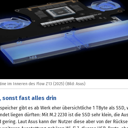
tine im Inneren des Flow Z13 (2025) (Bild: Asus)
 sonst fast alles drin
peicher gibt es ab Werk eher übersichtliche 1 TByte als SSD, 
det liegen dürften: Mit M.2 2230 ist die SSD sehr klein, die Au
 gering. Laut Asus kann der Nutzer diese aber von der Rückse