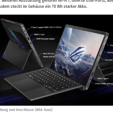
r weiteren Ausstattung gehören Wi-Fi 7, diverse USB-Ports, ab
Zudem steckt im Gehäuse ein 70 Wh starker Akku.
ttung und Anschlüsse (Bild: Asus)