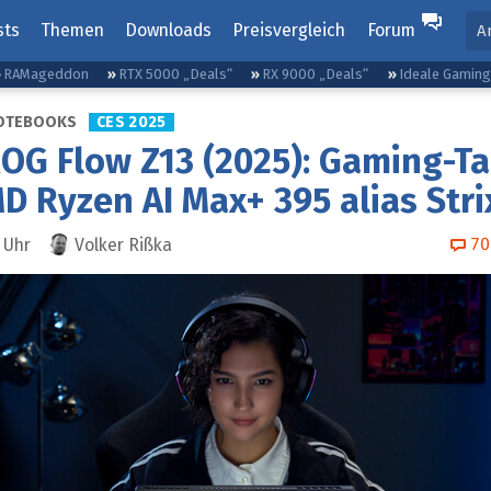
sts
Themen
Downloads
Preisvergleich
Forum
A
RAMageddon
RTX 5000 „Deals“
RX 9000 „Deals“
Ideale Gamin
OTEBOOKS
CES 2025
OG Flow Z13 (2025): Gaming-Ta
D Ryzen AI Max+ 395 alias Stri
70
Uhr
Volker Rißka