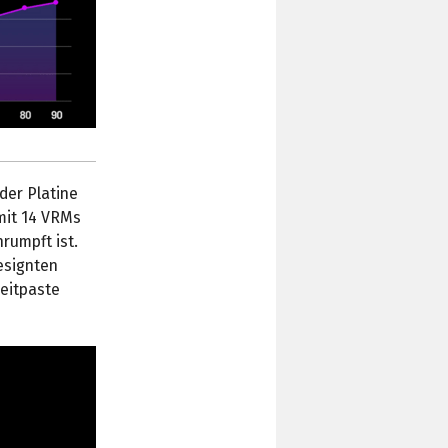
der Platine
 mit 14 VRMs
rumpft ist.
designten
eitpaste