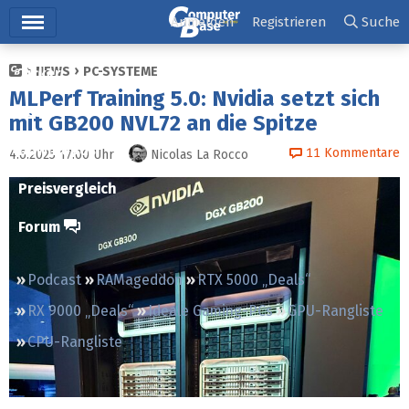
Hauptmenü
Anmelden
Registrieren
Suche
NEWS
PC-SYSTEME
Ticker
MLPerf Training 5.0: Nvidia setzt sich
Tests
mit GB200 NVL72 an die Spitze
Downloads
11
Kommentare
4.6.2025 17:00
Uhr
Nicolas La Rocco
Preisvergleich
Forum
Podcast
RAMageddon
RTX 5000 „Deals“
RX 9000 „Deals“
Ideale Gaming-PCs
GPU-Rangliste
CPU-Rangliste