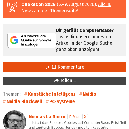
QuakeCon 2026
(6.–9. August 2026):
Alle 16
News auf der Themenseite
!
Dir gefällt ComputerBase?
Lasse dir unsere neuesten
Artikel in der Google-Suche
ganz oben anzeigen!
11 Kommentare
Teilen…
Themen:
Künstliche Intelligenz
Nvidia
Nvidia Blackwell
PC-Systeme
Nicolas La Rocco
E-Mail
X
… leitet das Ressort Mobiles auf ComputerBase. Er ist Teil
und zugleich Beobachter der mobilen Revolution.