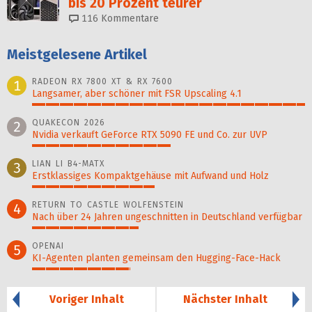
bis 20 Prozent teurer
116
Kommentare
Meistgelesene Artikel
RADEON RX 7800 XT & RX 7600
1
Langsamer, aber schöner mit FSR Upscaling 4.1
100%
QUAKECON 2026
2
Nvidia verkauft GeForce RTX 5090 FE und Co. zur UVP
51%
LIAN LI B4-MATX
3
Erstklassiges Kompaktgehäuse mit Aufwand und Holz
45%
RETURN TO CASTLE WOLFENSTEIN
4
Nach über 24 Jahren ungeschnitten in Deutschland verfügbar
39%
OPENAI
5
KI-Agenten planten gemein­sam den Hugging-Face-Hack
36%
Voriger Inhalt
Nächster Inhalt