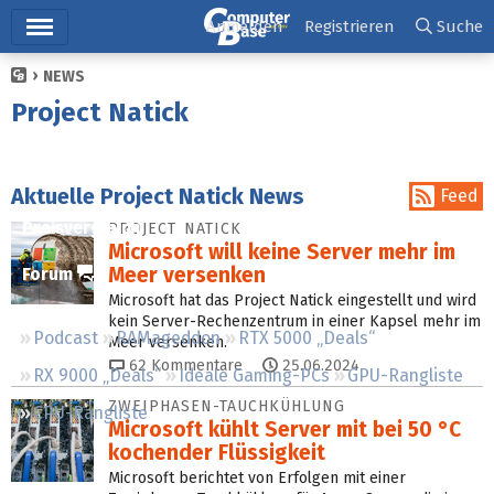
Hauptmenü
Anmelden
Registrieren
Suche
NEWS
Ticker
Project Natick
Tests
Downloads
Aktuelle Project Natick News
Feed
Preisvergleich
PROJECT NATICK
Microsoft will keine Server mehr im
Meer versenken
Forum
Microsoft hat das Project Natick eingestellt und wird
kein Server-Rechenzentrum in einer Kapsel mehr im
Podcast
RAMageddon
RTX 5000 „Deals“
Meer versenken.
62
Kommentare
25.06.2024
RX 9000 „Deals“
Ideale Gaming-PCs
GPU-Rangliste
ZWEIPHASEN-TAUCHKÜHLUNG
CPU-Rangliste
Microsoft kühlt Server mit bei 50 °C
kochender Flüssigkeit
Microsoft berichtet von Erfolgen mit einer