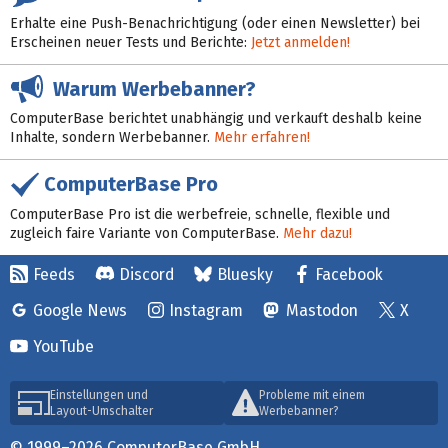
Erhalte eine Push-Benachrichtigung (oder einen Newsletter) bei
Erscheinen neuer Tests und Berichte:
Jetzt anmelden!
Warum Werbebanner?
ComputerBase berichtet unabhängig und verkauft deshalb keine
Inhalte, sondern Werbebanner.
Mehr erfahren!
ComputerBase Pro
ComputerBase Pro ist die werbefreie, schnelle, flexible und
zugleich faire Variante von ComputerBase.
Mehr dazu!
Feeds
Discord
Bluesky
Facebook
Google News
Instagram
Mastodon
X
YouTube
Einstellungen und
Probleme mit einem
Layout-Umschalter
Werbebanner?
© 1999–2026 ComputerBase GmbH