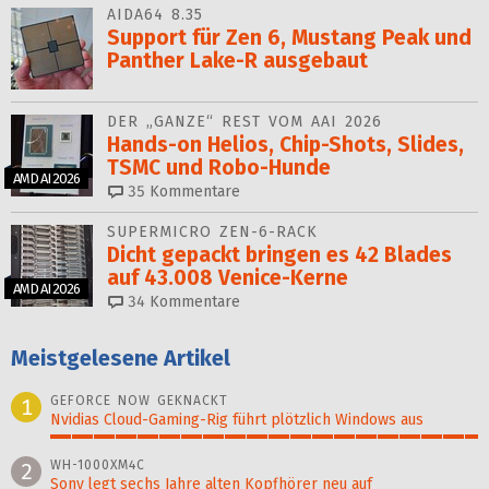
AIDA64 8.35
Support für Zen 6, Mustang Peak und
Panther Lake-R ausgebaut
DER „GANZE“ REST VOM AAI 2026
Hands-on Helios, Chip-Shots, Slides,
TSMC und Robo-Hunde
AMD AI 2026
35
Kommentare
SUPERMICRO ZEN-6-RACK
Dicht gepackt bringen es 42 Blades
auf 43.008 Venice-Kerne
AMD AI 2026
34
Kommentare
Meistgelesene Artikel
GEFORCE NOW GEKNACKT
1
Nvidias Cloud-Gaming-Rig führt plötzlich Windows aus
100%
WH-1000XM4C
2
Sony legt sechs Jahre alten Kopfhörer neu auf