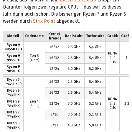
Darunter folgen zwei reguläre CPUs – das war es dieses
Jahr dann auch schon. Die bisherigen Ryzen 7 und Ryzen 5
werden durch
Strix Point
abgedeckt.
Kerne/
Modell
Codename
Basistakt
Turbotakt
Grafik
Grafi
Threads
Ryzen 9
16/32
2,5 GHz
5,4 GHz
9955HX3D
RDNA
Ryzen 9
Zen 5
16/32
2,5 GHz
5,4 GHz
2, 2
? G
9955HX
(4 nm)
CUs
Ryzen 9
12/24
3,0 GHz
5,2 GHz
9850HX
Ryzen 9
16/32
2,3 GHz
5,4 GHz
7945HX3D
Ryzen 9
16/32
2,5 GHz
5,4 GHz
7945HX
RDNA
Ryzen 9
Zen 4
12/24
3,0 GHz
5,2 GHz
2, 2
2,2 
7845HX
(5 nm)
CUs
Ryzen 7
8/16
3,6 GHz
5,1 GHz
7745HX
Ryzen 5
6/12
4,0 GHz
5,0 GHz
7645HX