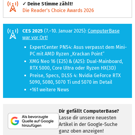
✓ Deine Stimme zählt!
Die Reader's Choice Awards 2026
CES 2025
(7.–10. Januar 2025):
ComputerBase
war vor Ort!
ExpertCenter PN54: Asus verpasst dem Mini-
PC mit AMD Ryzen „Krackan Point“
XMG Neo 16 (E25) & (A25): Dual-Mainboard,
RTX 5000, Core Ultra oder Ryzen HX(3D)
Preise, Specs, DLSS 4: Nvidia GeForce RTX
5090, 5080, 5070 Ti und 5070 im Detail
+161 weitere News
Dir gefällt ComputerBase?
Lasse dir unsere neuesten
Artikel in der Google-Suche
ganz oben anzeigen!