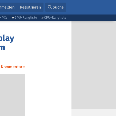
nmelden
Registrieren
Suche
g-PCs
GPU-Rangliste
CPU-Rangliste
play
em
Kommentare