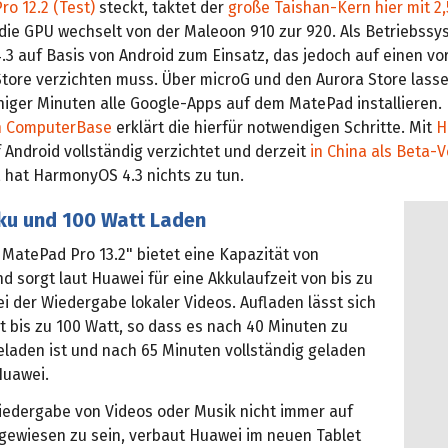
o 12.2 (Test)
steckt, taktet der
große Taishan-Kern hier mit 2,
die GPU wechselt von der Maleoon 910 zur 920. Als Betriebss
 auf Basis von Android zum Einsatz, das jedoch auf einen vor
Store verzichten muss. Über microG und den Aurora Store lasse
niger Minuten alle Google-Apps auf dem MatePad installieren. 
n ComputerBase
erklärt die hierfür notwendigen Schritte. Mit
H
f Android vollständig verzichtet und derzeit
in China als Beta-V
, hat HarmonyOS 4.3 nichts zu tun.
ku und 100 Watt Laden
 MatePad Pro 13.2" bietet eine Kapazität von
d sorgt laut Huawei für eine Akkulaufzeit von bis zu
i der Wiedergabe lokaler Videos. Aufladen lässt sich
t bis zu 100 Watt, so dass es nach 40 Minuten zu
eladen ist und nach 65 Minuten vollständig geladen
 Huawei.
iedergabe von Videos oder Musik nicht immer auf
gewiesen zu sein, verbaut Huawei im neuen Tablet