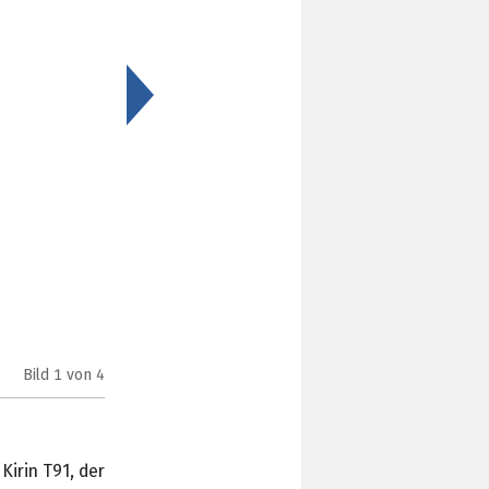
>
Bild
1
von 4
Huawei MatePad Pro 13.2" (Bild: Huawei)
Kirin T91, der