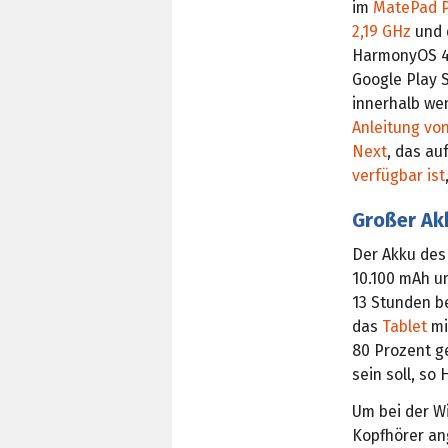
im
MatePad Pr
2,19 GHz
und 
HarmonyOS 4.3
Google Play 
innerhalb we
Anleitung vo
Next
, das au
verfügbar ist
Großer Ak
Der Akku des
10.100 mAh un
13 Stunden be
das
Tablet
mi
80 Prozent g
sein soll, so
Um bei der W
Kopfhörer an