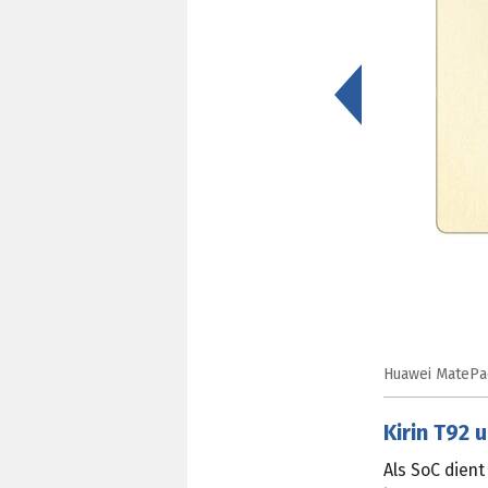
<
Huawei MatePad
Kirin T92
Als SoC dient