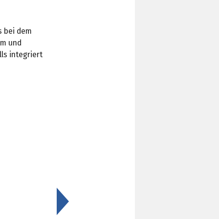
s bei dem
mm und
s integriert
>