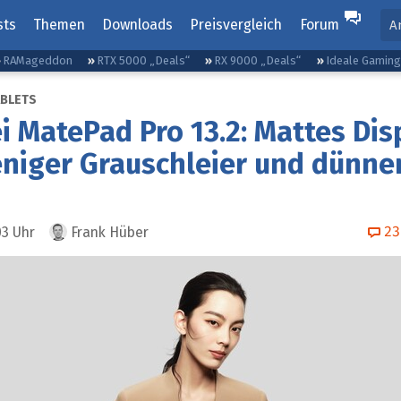
sts
Themen
Downloads
Preisvergleich
Forum
A
RAMageddon
RTX 5000 „Deals“
RX 9000 „Deals“
Ideale Gamin
ABLETS
 MatePad Pro 13.2: Mattes Dis
eniger Grauschleier und dünn
23
03
Uhr
Frank Hüber