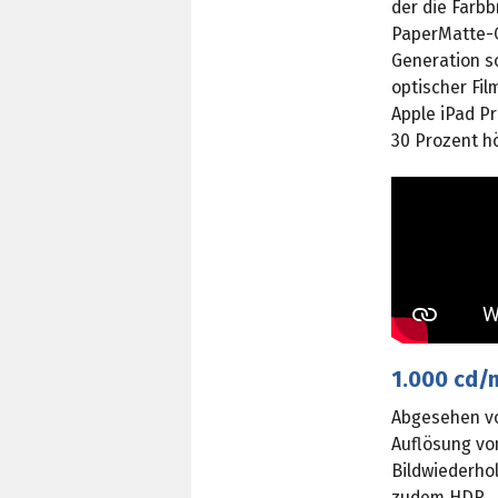
der die Farbb
PaperMatte-O
Generation so
optischer Fil
Apple iPad Pr
30 Prozent h
1.000 cd/
Abgesehen vo
Auflösung von
Bildwiederhol
zudem HDR.