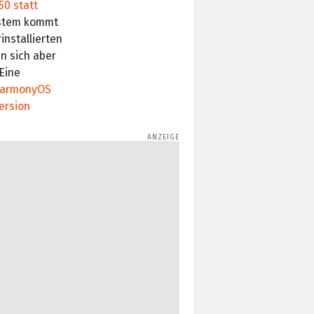
50 statt
ystem kommt
installierten
n sich aber
Eine
armonyOS
ersion