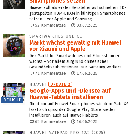
Smartphones setzen
Huawei soll als erster Hersteller auf schnellen, 3D-
gestapelten HBM-DRAM in künftigen Smartphones
setzen – vor Apple und Samsung.
52
Kommentare
03.07.2025
SMARTWATCHES UND CO
Markt wächst gewaltig mit Huawei
vor Xiaomi und Apple
Der Markt für Smartwatches und Fitnessbänder
wächst – vor allem aufgrund chinesischer
Gesundheitssubventionen. Nur Samsung verliert.
71
Kommentare
17.06.2025
HUAWEI
UPDATE 2
Google-Apps und -Dienste auf
Huawei-Tablets installieren
BERICHT
Nicht nur auf Huawei-Smartphones wie dem Mate X6
lässt sich quasi der Google Play Store wieder
installieren, auch auf Huawei-Tablets.
62
Kommentare
16.06.2025
HUAWEI MATEPAD PRO 12.2 (2025)