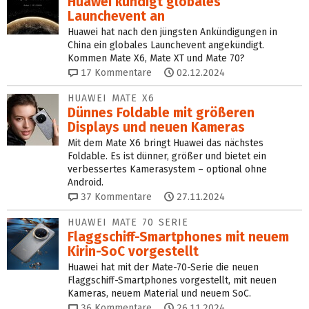
Huawei kündigt globales
Launchevent an
Huawei hat nach den jüngsten Ankündigungen in
China ein globales Launchevent angekündigt.
Kommen Mate X6, Mate XT und Mate 70?
17
Kommentare
02.12.2024
HUAWEI MATE X6
Dünnes Foldable mit größeren
Displays und neuen Kameras
Mit dem Mate X6 bringt Huawei das nächstes
Foldable. Es ist dünner, größer und bietet ein
verbessertes Kamerasystem – optional ohne
Android.
37
Kommentare
27.11.2024
HUAWEI MATE 70 SERIE
Flaggschiff-Smartphones mit neuem
Kirin-SoC vorgestellt
Huawei hat mit der Mate-70-Serie die neuen
Flaggschiff-Smartphones vorgestellt, mit neuen
Kameras, neuem Material und neuem SoC.
36
Kommentare
26.11.2024