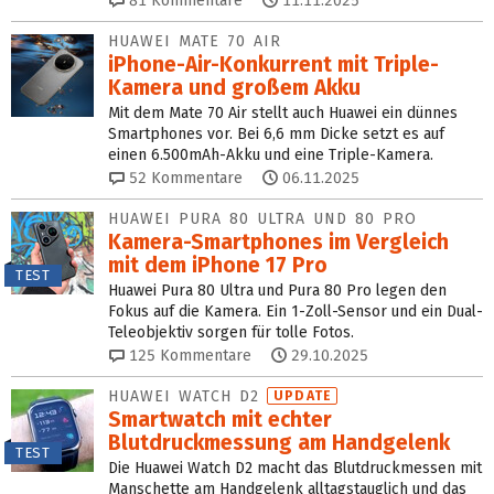
81
Kommentare
11.11.2025
HUAWEI MATE 70 AIR
iPhone-Air-Konkurrent mit Triple-
Kamera und großem Akku
Mit dem Mate 70 Air stellt auch Huawei ein dünnes
Smartphones vor. Bei 6,6 mm Dicke setzt es auf
einen 6.500mAh-Akku und eine Triple-Kamera.
52
Kommentare
06.11.2025
HUAWEI PURA 80 ULTRA UND 80 PRO
Kamera-Smartphones im Vergleich
mit dem iPhone 17 Pro
TEST
Huawei Pura 80 Ultra und Pura 80 Pro legen den
Fokus auf die Kamera. Ein 1-Zoll-Sensor und ein Dual-
Teleobjektiv sorgen für tolle Fotos.
125
Kommentare
29.10.2025
HUAWEI WATCH D2
UPDATE
Smartwatch mit echter
Blutdruckmessung am Handgelenk
TEST
Die Huawei Watch D2 macht das Blutdruckmessen mit
Manschette am Handgelenk alltagstauglich und das