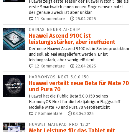
Huawei zeigt erste Teaser der Huawei Watch 5, die als
erste Smartwatch einen neuen Fingersensor nutzt –
der genaue Zweck ist aber unklar.
11
Kommentare
25.04.2025
CHINAS NEUER AI-CHIP
Huawei Ascend 910C ist
leistungsstärker, aber ineffizient
Der neue Huawei Ascend 910C ist in Serienproduktion
und soll ab Mai ausgeliefert werden. Er ist
leistungsstark, aber wenig effizient.
12
Kommentare
22.04.2025
HARMONYOS NEXT 5.0.0.150
Huawei verteilt neue Beta für Mate 70
und Pura 70
Huawei hat die Public Beta 5.0.0.150 seines
HarmonyOS Next für die letztjährigen Flaggschiff-
Modelle Mate 70 und Pura 70 veröffentlicht.
7
Kommentare
08.04.2025
HUAWEI MATEPAD PRO 13.2"
Mehr Leistung für das Tablet mit