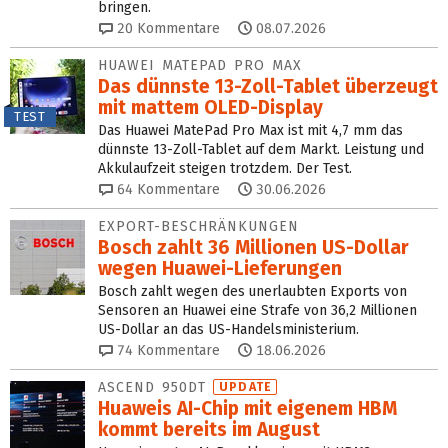
bringen.
20
Kommentare
08.07.2026
HUAWEI MATEPAD PRO MAX
Das dünnste 13-Zoll-Tablet überzeugt
mit mattem OLED-Display
TEST
Das Huawei MatePad Pro Max ist mit 4,7 mm das
dünnste 13-Zoll-Tablet auf dem Markt. Leistung und
Akkulaufzeit steigen trotzdem. Der Test.
64
Kommentare
30.06.2026
EXPORT-BESCHRÄNKUNGEN
Bosch zahlt 36 Millionen US-Dollar
wegen Huawei-Lieferungen
Bosch zahlt wegen des unerlaubten Exports von
Sensoren an Huawei eine Strafe von 36,2 Millionen
US-Dollar an das US-Handelsministerium.
74
Kommentare
18.06.2026
ASCEND 950DT
UPDATE
Huaweis AI-Chip mit eigenem HBM
kommt bereits im August