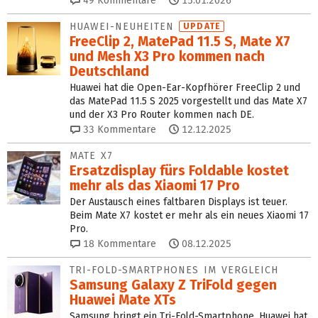
49
Kommentare
15.01.2026
HUAWEI-NEUHEITEN
UPDATE
FreeClip 2, MatePad 11.5 S, Mate X7
und Mesh X3 Pro kommen nach
Deutschland
Huawei hat die Open-Ear-Kopfhörer FreeClip 2 und
das MatePad 11.5 S 2025 vorgestellt und das Mate X7
und der X3 Pro Router kommen nach DE.
33
Kommentare
12.12.2025
MATE X7
Ersatzdisplay fürs Foldable kostet
mehr als das Xiaomi 17 Pro
Der Austausch eines faltbaren Displays ist teuer.
Beim Mate X7 kostet er mehr als ein neues Xiaomi 17
Pro.
18
Kommentare
08.12.2025
TRI-FOLD-SMARTPHONES IM VERGLEICH
Samsung Galaxy Z TriFold gegen
Huawei Mate XTs
Samsung bringt ein Tri-Fold-Smartphone, Huawei hat