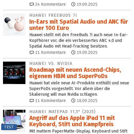
24
Kommentare
19.09.2025
HUAWEI FREEBUDS 7I
In-Ears mit Spatial Audio und ANC für
unter 100 Euro
Huawei stellt mit den FreeBuds 7i auch neue In-Ear-
Kopfhörer vor, die ein verbessertes ANC 4.0 und
Spatial Audio mit Head-Tracking besitzen.
11
Kommentare
19.09.2025
HUAWEI VS. NVIDIA
Roadmap mit neuen Ascend-Chips,
eigenem HBM und SuperPoDs
Huawei hat viele neue AI-Produkte enthüllt und neue
SuperPoDs vorgestellt. Vor allem über die
Skalierung will man Nvidia schlagen.
11
Kommentare
18.09.2025
HUAWEI MATEPAD 11,5" (2025)
Angriff auf das Apple iPad 11 mit
Keyboard, Stift und Kampfpreis
TEST
Mit mattem PaperMatte-Display, Keyboard und Stift