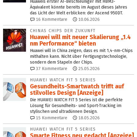
Huaweis erster AI-Beschleuniger mit HBM3-
Äquivalent könnte bereits im August dieses Jahres
das Licht der Welt erblicken: der Ascend 950DT.
16
Kommentare
10.06.2026
CHINAS CHIPS DER ZUKUNFT
Huawei will mit neuer Skalierung „1.4
nm Performance“ bieten
Huawei will in China zeigen, dass es mit 1,4-nm-Chips
mithalten kann. Nicht über Fertigungstechnologie,
sondern dem Stapeln der Chips.
37
Kommentare
25.05.2026
HUAWEI WATCH FIT 5 SERIES
Gesundheits-Smartwatch trifft auf
stilvolles Design [Anzeige]
Die HUAWEI WATCH FIT 5 Series ist die perfekte
Lösung für Gesundheits- und Sport-Tracking im
stylischen und ultradünnen Design.
15
Kommentare
18.05.2026
HUAWEI WATCH FIT 5 SERIES
Smarte Fitness neu gedacht [Anzeige]