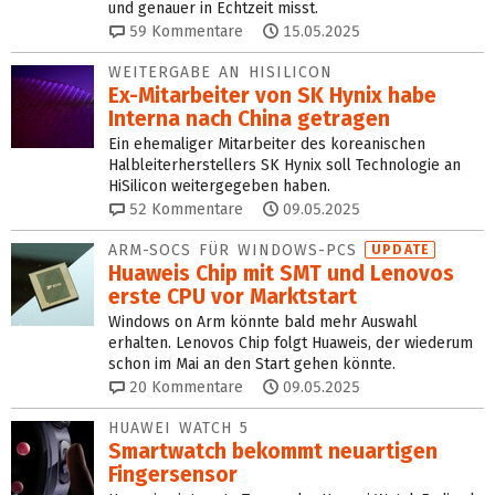
und genauer in Echtzeit misst.
59
Kommentare
15.05.2025
WEITERGABE AN HISILICON
Ex-Mitarbeiter von SK Hynix habe
Interna nach China getragen
Ein ehemaliger Mitarbeiter des koreanischen
Halbleiter­herstellers SK Hynix soll Technologie an
HiSilicon weitergegeben haben.
52
Kommentare
09.05.2025
ARM-SOCS FÜR WINDOWS-PCS
UPDATE
Huaweis Chip mit SMT und Lenovos
erste CPU vor Marktstart
Windows on Arm könnte bald mehr Auswahl
erhalten. Lenovos Chip folgt Huaweis, der wiederum
schon im Mai an den Start gehen könnte.
20
Kommentare
09.05.2025
HUAWEI WATCH 5
Smartwatch bekommt neuartigen
Finger­sensor