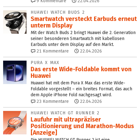
9
Kommentare
22.04.2026
HUAWEI WATCH BUDS 2
Smartwatch versteckt Earbuds erneut
unterm Display
Mit der Watch Buds 2 bringt Huawei die 2. Generation
seiner besonderen Smartwatch mit kabellosen
Earbuds unter dem Display auf den Markt.
21
Kommentare
22.04.2026
PURA X MAX
Das erste Wide-Foldable kommt von
Huawei
Huawei hat mit dem Pura X Max das erste Wide-
Foldable vorgestellt – ein breites Format, das auch
dem Apple iPhone Fold nachgesagt wird.
23
Kommentare
22.04.2026
HUAWEI WATCH GT RUNNER 2
Laufuhr mit ultrapräziser
Positionierung und Marathon-Modus
[Anzeige]
Die HUAWEI WATCH GT Runner 2 ist eine