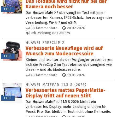
Das Foldable wird nicht nur bei der
Kamera noch besser
TEST
Das Huawei Mate X7 überzeugt im Test mit einer
verbesserten Kamera, IP59-Schutz, hervorragender
Verarbeitung, Wi-Fi 7 und eSIM.
88
Kommentare
20.02.2026
mit Meinung des Autors
HUAWEI FREECLIP 2
Verbesserte Neuauflage wird auf
Wunsch zum Mode­accessoire
TEST
Kleiner und leichter als der Vorgänger präsentieren
sich die FreeClip 2 im Test ebenso überzeugend wie
dieser – und als Modeaccessoire.
43
Kommentare
19.01.2026
HUAWEI MATEPAD 11.5 S (2026)
Verbessertes mattes PaperMatte-
Display trifft auf neuen Stift
TEST
Das Huawei MatePad 11.5 S 2026 bietet ein
verbessertes Display, mehr Leistung und den M-
Pencil Pro. Das bleibt im Test nicht ohne Kehrseite.