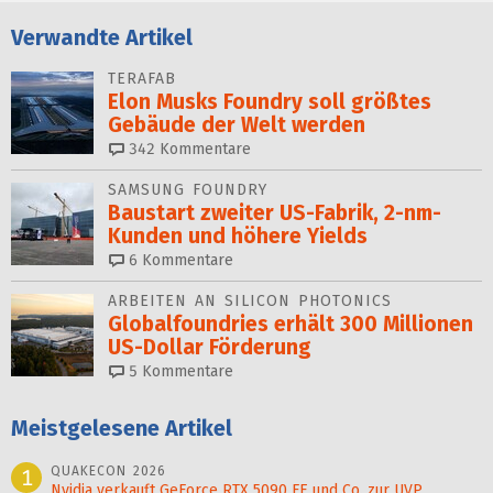
Verwandte Artikel
TERAFAB
Elon Musks Foundry soll größ­tes
Gebäude der Welt werden
342
Kommentare
SAMSUNG FOUNDRY
Baustart zweiter US-Fabrik, 2-nm-
Kunden und höhere Yields
6
Kommentare
ARBEITEN AN SILICON PHOTONICS
Globalfoundries erhält 300 Millionen
US-Dollar Förderung
5
Kommentare
Meistgelesene Artikel
QUAKECON 2026
1
Nvidia verkauft GeForce RTX 5090 FE und Co. zur UVP