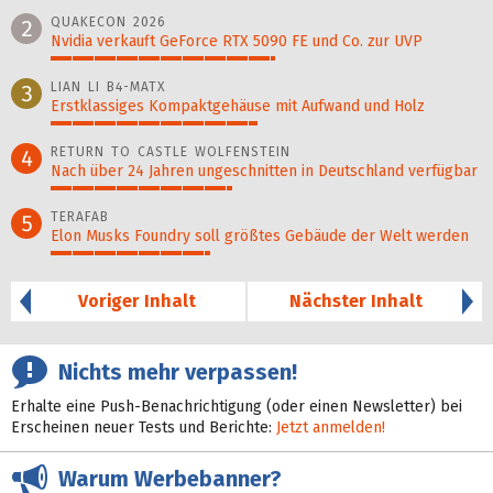
100%
QUAKECON 2026
2
Nvidia verkauft GeForce RTX 5090 FE und Co. zur UVP
52%
LIAN LI B4-MATX
3
Erstklassiges Kompaktgehäuse mit Aufwand und Holz
48%
RETURN TO CASTLE WOLFENSTEIN
4
Nach über 24 Jahren ungeschnitten in Deutschland verfügbar
42%
TERAFAB
5
Elon Musks Foundry soll größ­tes Gebäude der Welt werden
37%
Voriger Inhalt
Nächster Inhalt
Nichts mehr verpassen!
Erhalte eine Push-Benachrichtigung (oder einen Newsletter) bei
Erscheinen neuer Tests und Berichte:
Jetzt anmelden!
Warum Werbebanner?