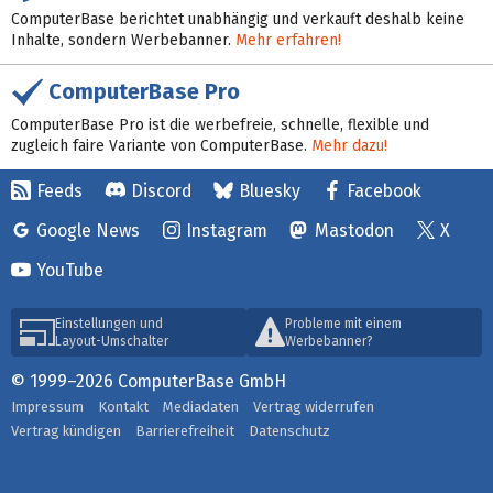
ComputerBase berichtet unabhängig und verkauft deshalb keine
Inhalte, sondern Werbebanner.
Mehr erfahren!
ComputerBase Pro
ComputerBase Pro ist die werbefreie, schnelle, flexible und
zugleich faire Variante von ComputerBase.
Mehr dazu!
Feeds
Discord
Bluesky
Facebook
Google News
Instagram
Mastodon
X
YouTube
Einstellungen und
Probleme mit einem
Layout-Umschalter
Werbebanner?
© 1999–2026 ComputerBase GmbH
Impressum
Kontakt
Mediadaten
Vertrag widerrufen
Vertrag kündigen
Barrierefreiheit
Datenschutz