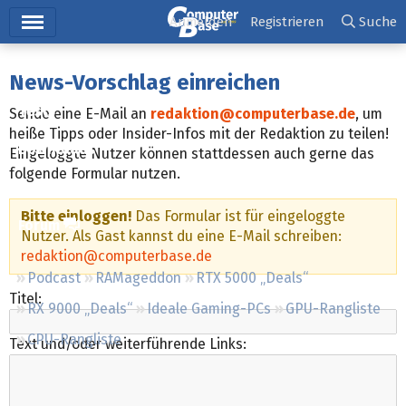
Hauptmenü
Anmelden
Registrieren
Suche
Ticker
News-Vorschlag einreichen
Tests
Sende eine E-Mail an
redaktion@computerbase.de
, um
heiße Tipps oder Insider-Infos mit der Redaktion zu teilen!
Downloads
Eingeloggte Nutzer können stattdessen auch gerne das
folgende Formular nutzen.
Preisvergleich
Bitte einloggen!
Das Formular ist für eingeloggte
Forum
Nutzer. Als Gast kannst du eine E-Mail schreiben:
redaktion@computerbase.de
Podcast
RAMageddon
RTX 5000 „Deals“
Titel:
RX 9000 „Deals“
Ideale Gaming-PCs
GPU-Rangliste
CPU-Rangliste
Text und/oder weiterführende Links: