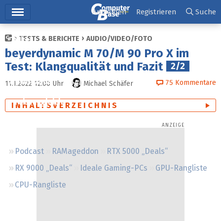
Hauptmenü
Anmelden
Registrieren
Suche
TESTS & BERICHTE
AUDIO/VIDEO/FOTO
Ticker
beyerdynamic M 70/M 90 Pro X im
Tests
Test: Klangqualität und Fazit
2/2
Downloads
75
Kommentare
11.1.2022 12:00
Uhr
Michael Schäfer
Preisvergleich
INHALTSVERZEICHNIS
Forum
Podcast
RAMageddon
RTX 5000 „Deals“
RX 9000 „Deals“
Ideale Gaming-PCs
GPU-Rangliste
CPU-Rangliste