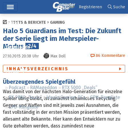
Hauptmenü
Anmelden
Registrieren
Suche
TESTS & BERICHTE
GAMING
Ticker
Halo 5 Guardians im Test: Die Zukunft
Tests
der Serie liegt im Mehrspieler-
Modus
2/4
Downloads
86
Kommentare
27.10.2015 20:38
Uhr
Max Doll
Preisvergleich
INHALTSVERZEICHNIS
Forum
Überzeugendes Spielgefühl
Podcast
RAMageddon
RTX 5000 „Deals“
Was damit von der nächsten Halo-Generation für einzelne
RX 9000 „Deals“
Ideale Gaming-PCs
GPU-Rangliste
Spieler übrig bleibt, ist zunächst schamloses Recycling.
Gegner und Waffen sind mit jeweils zwei Ausnahmen, die
CPU-Rangliste
fast vollständig in der ersten Mission präsentiert werden,
allesamt alte Bekannte. Hier kann den Entwicklern nur zu
Gute gehalten werden, dass zumindest neue