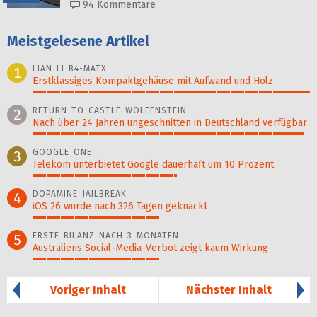
94
Kommentare
Meistgelesene Artikel
LIAN LI B4-MATX
1
Erstklassiges Kompaktgehäuse mit Aufwand und Holz
100%
RETURN TO CASTLE WOLFENSTEIN
2
Nach über 24 Jahren ungeschnitten in Deutschland verfügbar
98%
GOOGLE ONE
3
Telekom unterbietet Google dauerhaft um 10 Prozent
52%
DOPAMINE JAILBREAK
4
iOS 26 wurde nach 326 Tagen geknackt
46%
ERSTE BILANZ NACH 3 MONATEN
5
Australiens Social-Media-Verbot zeigt kaum Wirkung
46%
Voriger Inhalt
Nächster Inhalt