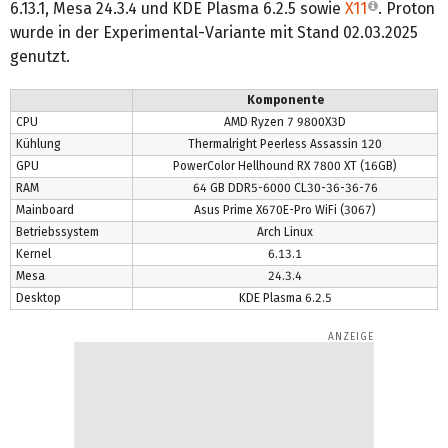
6.13.1, Mesa 24.3.4 und KDE Plasma 6.2.5 sowie
X11
. Proton
wurde in der Experimental-Variante mit Stand 02.03.2025
genutzt.
Komponente
CPU
AMD Ryzen 7 9800X3D
Kühlung
Thermalright Peerless Assassin 120
GPU
PowerColor Hellhound RX 7800 XT (16GB)
RAM
64 GB DDR5-6000 CL30-36-36-76
Mainboard
Asus Prime X670E-Pro WiFi (3067)
Betriebssystem
Arch Linux
Kernel
6.13.1
Mesa
24.3.4
Desktop
KDE Plasma 6.2.5