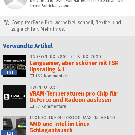
berichtet und testet von Hardware bis Spielen auf dem
freien Betriebssystem.
ComputerBase Pro: werbefrei, schnell, flexibel und
zugleich fair.
Mehr Infos.
Verwandte Artikel
RADEON RX 7800 XT & RX 7600
Langsamer, aber schöner mit FSR
Upscaling 4.1
TEST
152
Kommentare
HWINFO 8.51
VRAM-Temperaturen pro Chip für
GeForce und Radeon auslesen
47
Kommentare
TUXEDO INFINITYBOOK MAX 15 GEN10
AMD und Intel im Linux-
Schlagabtausch
TEST