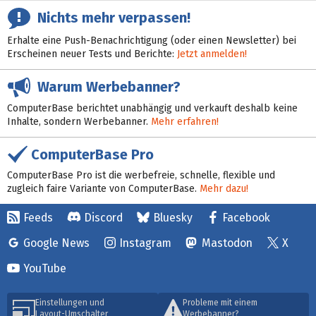
Nichts mehr verpassen!
Erhalte eine Push-Benachrichtigung (oder einen Newsletter) bei
Erscheinen neuer Tests und Berichte:
Jetzt anmelden!
Warum Werbebanner?
ComputerBase berichtet unabhängig und verkauft deshalb keine
Inhalte, sondern Werbebanner.
Mehr erfahren!
ComputerBase Pro
ComputerBase Pro ist die werbefreie, schnelle, flexible und
zugleich faire Variante von ComputerBase.
Mehr dazu!
Feeds
Discord
Bluesky
Facebook
Google News
Instagram
Mastodon
X
YouTube
Einstellungen und
Probleme mit einem
Layout-Umschalter
Werbebanner?