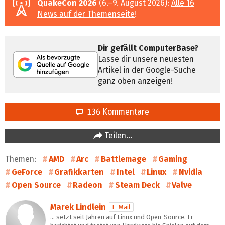
QuakeCon 2026
(6.–9. August 2026):
Alle 16
News auf der Themenseite
!
Dir gefällt ComputerBase?
Lasse dir unsere neuesten
Artikel in der Google-Suche
ganz oben anzeigen!
136 Kommentare
Teilen…
Themen:
AMD
Arc
Battlemage
Gaming
GeForce
Grafikkarten
Intel
Linux
Nvidia
Open Source
Radeon
Steam Deck
Valve
Marek Lindlein
E-Mail
… setzt seit Jahren auf Linux und Open-Source. Er